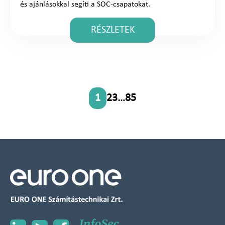
és ajánlásokkal segíti a SOC-csapatokat.
RÉSZLETEK
1
2
3
…
85