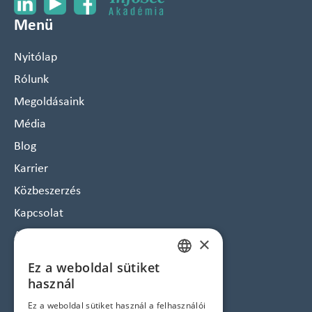
Menü
Nyitólap
Rólunk
Megoldásaink
Média
Blog
Karrier
Közbeszerzés
Kapcsolat
Arculat
×
Hírlevél feliratkozás
Ez a weboldal sütiket
HUNGARIAN
Jogi nyilatkozatok
használ
ENGLISH
Ez a weboldal sütiket használ a felhasználói
Adatvédelem és Cookie tájékoztató