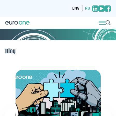
HU
ENG
Blog