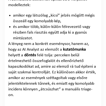
modelleztek:
amikor egy látszólag „kicsi” jelzés mögött mégis
összeáll egy komolyabb kép,
és amikor több, külön-külön félrevezető vagy
részben fals riasztás együtt adja ki a gyanús
mintázatot.
A lényeg nem a konkrét eseménysor, hanem az,
hogy az AI Analyst az elemzőt a
kutatómunka
helyett a
döntés
felé tolja: perceken belül
értelmezhető összefoglalót és ellenőrizhető
kapaszkodókat ad, amire az elemző rá tud építeni a
saját szakmai kontrollját. Ez különösen akkor érték,
amikor az események széttagoltak vagy elsőre
jelentéktelennek tűnnek, és emiatt egy komolyabb
incidens könnyen „átcsúszhat” a manuális triage-
on.