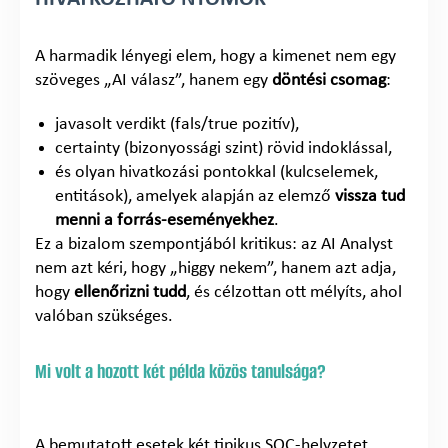
A harmadik lényegi elem, hogy a kimenet nem egy
szöveges „AI válasz”, hanem egy
döntési csomag
:
javasolt verdikt (fals/true pozitív),
certainty (bizonyossági szint) rövid indoklással,
és olyan hivatkozási pontokkal (kulcselemek,
entitások), amelyek alapján az elemző
vissza tud
menni a forrás-eseményekhez
.
Ez a bizalom szempontjából kritikus: az AI Analyst
nem azt kéri, hogy „higgy nekem”, hanem azt adja,
hogy
ellenőrizni tudd
, és célzottan ott mélyíts, ahol
valóban szükséges.
Mi volt a hozott két példa közös tanulsága?
A bemutatott esetek két tipikus SOC-helyzetet