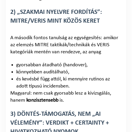
2) „SZAKMAI NYELVRE FORDÍTÁS”:
MITRE/VERIS MINT KÖZÖS KERET
A második fontos tanulság az egységesítés: amikor
az elemzés MITRE taktikák/technikák és VERIS
kategóriák mentén van rendezve, az anyag
gyorsabban átadható (handover),
könnyebben auditálható,
és kevésbé függ attól, ki mennyire rutinos az
adott típusú incidensben.
Magyarul: nem csak gyorsabb lesz a kivizsgálás,
hanem
konzisztensebb
is.
3) DÖNTÉS-TÁMOGATÁS, NEM „AI
VÉLEMÉNY”: VERDIKT + CERTAINTY +
HIVATKOZHATÓ NYOMOK