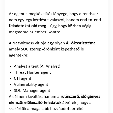
Az agentic megközelítés lényege, hogy a rendszer
nem egy-egy kérdésre válaszol, hanem
end-to-end
feladatokat old meg
– úgy, hogy közben végig
megmarad az emberi kontroll.
A NetWitness víziója egy olyan
AI-ökoszisztéma
,
amely SOC szerepkörönként képezhető le
agentekre:
Analyst agent (AI Analyst)
Threat Hunter agent
CTI agent
Vulnerability agent
SOC Manager agent
A cél nem kiváltás, hanem a
rutinszerű, időigényes
elemzői előkészítő feladatok
átvétele, hogy a
szakértők a magasabb hozzáadott értékű