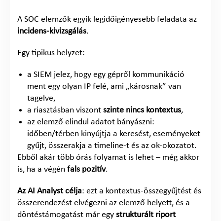
A SOC elemzők egyik legidőigényesebb feladata az
incidens-kivizsgálás
.
Egy tipikus helyzet:
a SIEM jelez, hogy egy gépről kommunikáció
ment egy olyan IP felé, ami „károsnak” van
tagelve,
a riasztásban viszont
szinte nincs kontextus
,
az elemző elindul adatot bányászni:
időben/térben kinyújtja a keresést, eseményeket
gyűjt, összerakja a timeline-t és az ok-okozatot.
Ebből akár több órás folyamat is lehet – még akkor
is, ha a végén
fals pozitív
.
Az AI Analyst célja
: ezt a kontextus-összegyűjtést és
összerendezést elvégezni az elemző helyett, és a
döntéstámogatást már egy
strukturált riport