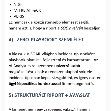
NIST
MITRE ATT&CK
VERIS
Ez nemcsak a konzisztensebb elemzést segíti,
hanem azt is, hogy a riport
a SOC nyelvén
beszéljen.
4) „ZERO-PLAYBOOK” SZEMLÉLET
A klasszikus SOAR-világban incidens-típusonként
playbook-okat kell fejleszteni és karbantartani. Az
AI Analyst ezzel szemben
univerzálisabb
megközelítést kínál: a rendszer alapból sokféle
incidens-típusban képes vizsgálódni, és igény esetén
ügyfélspecifikus kontextussal
finomhangolható.
5) STRUKTURÁLT RIPORT + JAVASLAT
A kimenet nem egy „szöveges válasz”, hanem