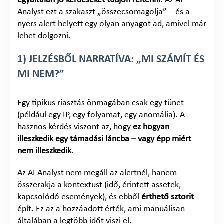
egyáltalán jó kérdéseket tudjon feltenni
. Az AI
Analyst ezt a szakaszt „összecsomagolja” – és a
nyers alert helyett egy olyan anyagot ad, amivel már
lehet dolgozni.
1) JELZÉSBŐL NARRATÍVA: „MI SZÁMÍT ÉS
MI NEM?”
Egy tipikus riasztás önmagában csak egy tünet
(például egy IP, egy folyamat, egy anomália). A
hasznos kérdés viszont az, hogy
ez hogyan
illeszkedik egy támadási láncba – vagy épp miért
nem illeszkedik
.
Az AI Analyst nem megáll az alertnél, hanem
összerakja a kontextust (idő, érintett assetek,
kapcsolódó események), és ebből
érthető sztorit
épít. Ez az a hozzáadott érték, ami manuálisan
általában a legtöbb időt viszi el.