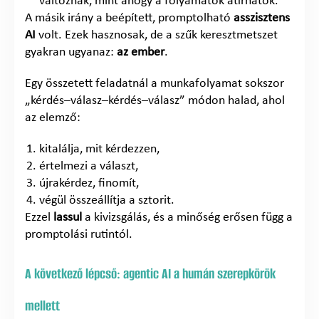
változnak, mint ahogy a folyamatok átírhatók.
A másik irány a beépített, promptolható
asszisztens
AI
volt. Ezek hasznosak, de a szűk keresztmetszet
gyakran ugyanaz:
az ember
.
Egy összetett feladatnál a munkafolyamat sokszor
„kérdés–válasz–kérdés–válasz” módon halad, ahol
az elemző:
kitalálja, mit kérdezzen,
értelmezi a választ,
újrakérdez, finomít,
végül összeállítja a sztorit.
Ezzel
lassul
a kivizsgálás, és a minőség erősen függ a
promptolási rutintól.
A következő lépcső: agentic AI a humán szerepkörök
mellett