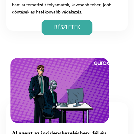
ban: automatizált folyamatok, kevesebb teher, jobb
döntések és hatékonyabb védekezés.
RÉSZLETEK
AI agent az incidenskezelésben: fél év