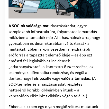
A SOC-ok valósága ma
: riasztásáradat, egyre
komplexebb infrastruktúra, folyamatos lemaradás –
miközben a támadók már AI-t használnak arra, hogy
gyorsabban és dinamikusabban változtassák a
mintáikat. Ebben a környezetben a legdrágább
erőforrás a tapasztalt elemző ideje – és épp ezt
emészti fel leginkább az incidensek
„adatbányászata”: a kontextus összeszedése, az
események idővonalba rendezése, és végül a
döntés, hogy
fals pozitív
vagy
valós a támadás
. (A
SOC-terhelés és a riasztásáradat részletes
hátteréről korábbi cikkeinkben írtunk – a
kapcsolódó cikkeinket cikkünk végén találja.)
Ebben a cikkben egy olyan megközelítést mutatunk