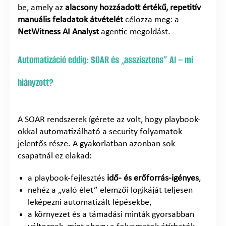
be, amely az
alacsony hozzáadott értékű, repetitív
manuális feladatok átvételét
célozza meg: a
NetWitness AI Analyst
agentic megoldást.
Automatizáció eddig: SOAR és „asszisztens” AI – mi
hiányzott?
A SOAR rendszerek ígérete az volt, hogy playbook-
okkal automatizálható a security folyamatok
jelentős része. A gyakorlatban azonban sok
csapatnál ez elakad:
a playbook-fejlesztés
idő- és erőforrás-igényes
,
nehéz a „való élet” elemzői logikáját teljesen
leképezni automatizált lépésekbe,
a környezet és a támadási minták gyorsabban