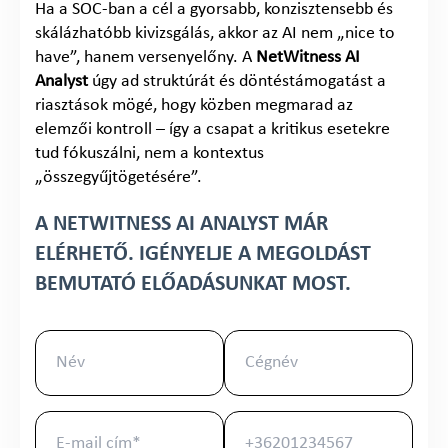
Ha a SOC-ban a cél a gyorsabb, konzisztensebb és
skálázhatóbb kivizsgálás, akkor az AI nem „nice to
have”, hanem versenyelőny. A
NetWitness AI
Analyst
úgy ad struktúrát és döntéstámogatást a
riasztások mögé, hogy közben megmarad az
elemzői kontroll – így a csapat a kritikus esetekre
tud fókuszálni, nem a kontextus
„összegyűjtögetésére”.
A NETWITNESS AI ANALYST MÁR
ELÉRHETŐ. IGÉNYELJE A MEGOLDÁST
BEMUTATÓ ELŐADÁSUNKAT MOST.