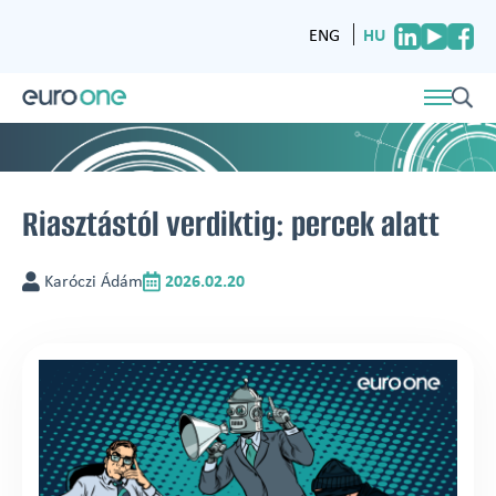
HU
ENG
Riasztástól verdiktig: percek alatt
Karóczi Ádám
2026.02.20