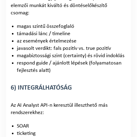
elemzői munkát kiváltó és döntéselőkészítő
csomag:
magas szintű összefoglaló
támadási lánc / timeline
az események értelmezése
javasolt verdikt: fals pozitív vs. true pozitív
magabiztossági szint (certainty) és rövid indoklás
respond guide / ajánlott lépések (folyamatosan
fejlesztés alatt)
6) INTEGRÁLHATÓSÁG
Az AI Analyst API-n keresztül illeszthető más
rendszerekhez:
SOAR
ticketing