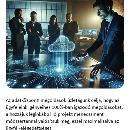
Az adatközponti megoldások üzletágunk célja, hogy az
ügyfeleink igényeihez 100%-ban igazodó megoldásokat,
a hozzájuk leginkább illő projekt menedzsment
módszertannal valósítsuk meg, ezzel maximalizálva az
ügyfél-elégedettséget.