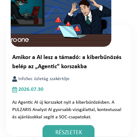
Amikor a AI lesz a támadó: a kiberbűnözés
belép az „Agentic” korszakba
InfoSec üzletág szakértője
2026.07.30
Az Agentic AI új korszakot nyit a kiberbűnözésben. A
PULZARIS Analyst AI gyorsabb vizsgálattal, kontextussal
és ajánlásokkal segíti a SOC-csapatokat.
RÉSZLETEK