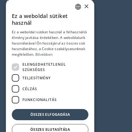
Arculat
×
Hírlevél feliratkozás
Ez a weboldal sütiket
HUNGARIAN
Jogi nyilatkozatok
használ
ENGLISH
Ez a weboldal sütiket használ a felhasználói
Adatvédelem és Cookie tájékoztató
élmény javítása érdekében. A weboldalunk
ÁSZF
használatával Ön hozzájárul az összes süti
használatához, a Cookie szabályzatunknak
Impresszum
megfelelően.
Bővebben
ELENGEDHETETLENÜL
Elérhetőségek
SZÜKSÉGES
TELJESÍTMÉNY
1145 Budapest, Újvilág u. 50-52.
CÉLZÁS
Központi telefonszám:
+36 1 358 6350
FUNKCIONALITÁS
Szerviz:
+36 1 358 6333
Recepció:
+36 1 358 6359
ÖSSZES ELFOGADÁSA
ÖSSZES ELUTASÍTÁSA
© 2024 Minden jog fenntartva!