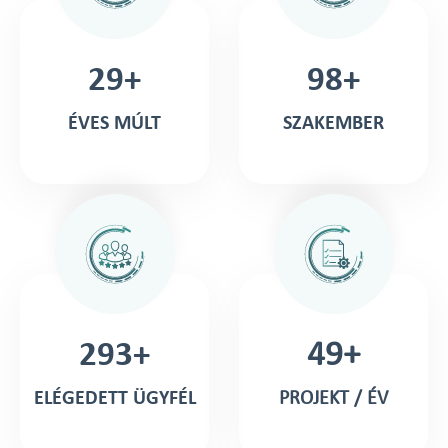
30+
99+
ÉVES MÚLT
SZAKEMBER
298+
50+
ELÉGEDETT ÜGYFÉL
PROJEKT / ÉV