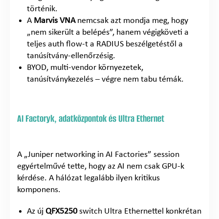
történik.
A
Marvis VNA
nemcsak azt mondja meg, hogy
„nem sikerült a belépés”, hanem végigköveti a
teljes auth flow-t a RADIUS beszélgetéstől a
tanúsítvány-ellenőrzésig.
BYOD, multi-vendor környezetek,
tanúsítványkezelés – végre nem tabu témák.
AI Factoryk, adatközpontok és Ultra Ethernet
A „Juniper networking in AI Factories” session
egyértelművé tette, hogy az AI nem csak GPU-k
kérdése. A hálózat legalább ilyen kritikus
komponens.
Az új
QFX5250
switch Ultra Ethernettel konkrétan