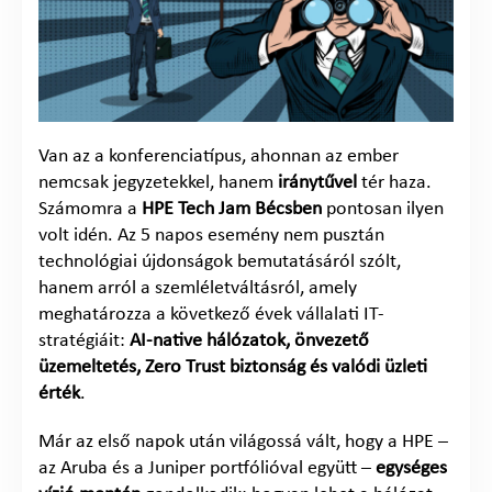
Van az a konferenciatípus, ahonnan az ember
nemcsak jegyzetekkel, hanem
iránytűvel
tér haza.
Számomra a
HPE Tech Jam Bécsben
pontosan ilyen
volt idén. Az 5 napos esemény nem pusztán
technológiai újdonságok bemutatásáról szólt,
hanem arról a szemléletváltásról, amely
meghatározza a következő évek vállalati IT-
stratégiáit:
AI-native hálózatok, önvezető
üzemeltetés, Zero Trust biztonság és valódi üzleti
érték
.
Már az első napok után világossá vált, hogy a HPE –
az Aruba és a Juniper portfólióval együtt –
egységes