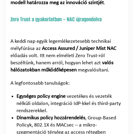
modell határozza meg az innováció szintjét
.
Zero Trust a gyakorlatban – NAC újragondolva
A keddi nap egyik legemlékezetesebb technikai
mélyfúrása az
Access Assured / Juniper Mist NAC
előadás volt. Itt nem elméleti Zero Trust-ról
beszéltünk, hanem arról, hogyan lehet azt
valós
hálózatokban működőképesen
megvalósítani.
A legfontosabb tanulságok:
Egységes policy engine
vezetékes és vezeték
nélküli oldalon, integráció IdP-kkel és third-party
rendszerekkel.
Dinamikus policy hozzárendelés
, Group-Based
Policyk, 802.1X és MACsec – a mikro-
szegmentáció tényleg az access rétegben