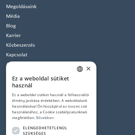
Megoldásaink
Média
Blog
Karrier
Közbeszerzés
Kapcsolat
Arculat
×
Hírlevél feliratkozás
Ez a weboldal sütiket
HUNGARIAN
Jogi nyilatkozatok
használ
ENGLISH
Ez a weboldal sütiket használ a felhasználói
Adatvédelem és Cookie tájékoztató
élmény javítása érdekében. A weboldalunk
ÁSZF
használatával Ön hozzájárul az összes süti
használatához, a Cookie szabályzatunknak
Impresszum
megfelelően.
Bővebben
ELENGEDHETETLENÜL
Elérhetőségek
SZÜKSÉGES