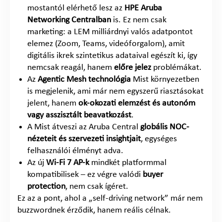
mostantól elérhető lesz az
HPE Aruba
Networking Centralban
is. Ez nem csak
marketing: a LEM milliárdnyi valós adatpontot
elemez (Zoom, Teams, videóforgalom), amit
digitális ikrek szintetikus adataival egészít ki, így
nemcsak reagál, hanem
előre jelez
problémákat.
Az
Agentic Mesh technológia
Mist környezetben
is megjelenik, ami már nem egyszerű riasztásokat
jelent, hanem
ok-okozati elemzést és autonóm
vagy asszisztált beavatkozást
.
A Mist átveszi az Aruba Central
globális NOC-
nézeteit és szervezeti insightjait
, egységes
felhasználói élményt adva.
Az új
Wi-Fi 7 AP-k
mindkét platformmal
kompatibilisek – ez végre valódi
buyer
protection
, nem csak ígéret.
Ez az a pont, ahol a „self-driving network” már nem
buzzwordnek érződik, hanem reális célnak.