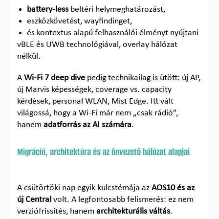
battery-less
beltéri helymeghatározást,
eszközkövetést, wayfindinget,
és kontextus alapú felhasználói élményt nyújtani
vBLE és UWB technológiával, overlay hálózat
nélkül.
A
Wi-Fi 7 deep dive
pedig technikailag is ütött: új AP,
új Marvis képességek, coverage vs. capacity
kérdések, personal WLAN, Mist Edge. Itt vált
világossá, hogy a Wi-Fi már nem „csak rádió”,
hanem
adatforrás az AI számára
.
Migráció, architektúra és az önvezető hálózat alapjai
A csütörtöki nap egyik kulcstémája az
AOS10 és az
új Central
volt. A legfontosabb felismerés: ez nem
verziófrissítés, hanem
architekturális váltás
.