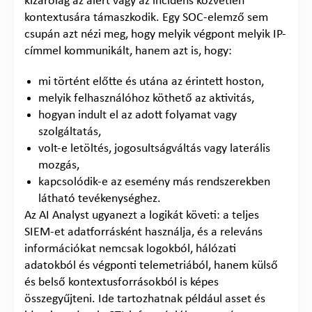
kizárólag az alert vagy az incidens közvetlen
kontextusára támaszkodik. Egy SOC-elemző sem
csupán azt nézi meg, hogy melyik végpont melyik IP-
címmel kommunikált, hanem azt is, hogy:
mi történt előtte és utána az érintett hoston,
melyik felhasználóhoz köthető az aktivitás,
hogyan indult el az adott folyamat vagy
szolgáltatás,
volt-e letöltés, jogosultságváltás vagy laterális
mozgás,
kapcsolódik-e az esemény más rendszerekben
látható tevékenységhez.
Az AI Analyst ugyanezt a logikát követi: a teljes
SIEM-et adatforrásként használja, és a releváns
információkat nemcsak logokból, hálózati
adatokból és végponti telemetriából, hanem külső
és belső kontextusforrásokból is képes
összegyűjteni. Ide tartozhatnak például asset és