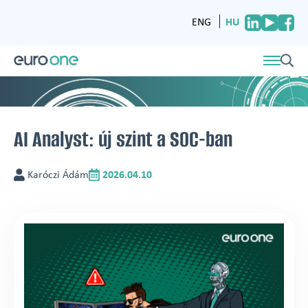
HU
ENG
AI Analyst: új szint a SOC-ban
Karóczi Ádám
2026.04.10