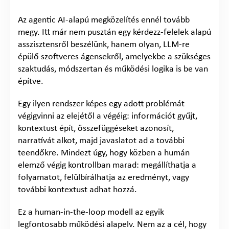
Az agentic AI-alapú megközelítés ennél tovább
megy. Itt már nem pusztán egy kérdezz-felelek alapú
asszisztensről beszélünk, hanem olyan, LLM-re
épülő szoftveres ágensekről, amelyekbe a szükséges
szaktudás, módszertan és működési logika is be van
építve.
Egy ilyen rendszer képes egy adott problémát
végigvinni az elejétől a végéig: információt gyűjt,
kontextust épít, összefüggéseket azonosít,
narratívát alkot, majd javaslatot ad a további
teendőkre. Mindezt úgy, hogy közben a humán
elemző végig kontrollban marad: megállíthatja a
folyamatot, felülbírálhatja az eredményt, vagy
további kontextust adhat hozzá.
Ez a human-in-the-loop modell az egyik
legfontosabb működési alapelv. Nem az a cél, hogy