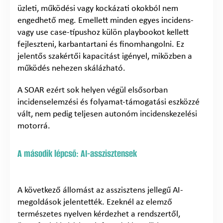
üzleti, működési vagy kockázati okokból nem
engedhető meg. Emellett minden egyes incidens-
vagy use case-típushoz külön playbookot kellett
fejleszteni, karbantartani és finomhangolni. Ez
jelentős szakértői kapacitást igényel, miközben a
működés nehezen skálázható.
A SOAR ezért sok helyen végül elsősorban
incidenselemzési és folyamat-támogatási eszközzé
vált, nem pedig teljesen autonóm incidenskezelési
motorrá.
A második lépcső: AI-asszisztensek
A következő állomást az asszisztens jellegű AI-
megoldások jelentették. Ezeknél az elemző
természetes nyelven kérdezhet a rendszertől,