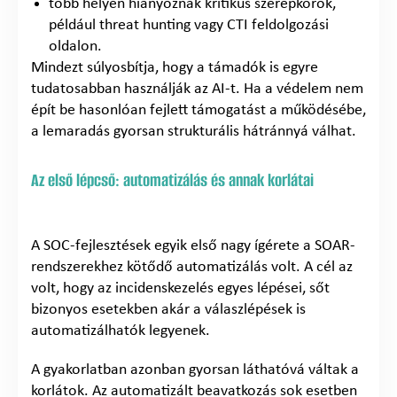
több helyen hiányoznak kritikus szerepkörök,
például threat hunting vagy CTI feldolgozási
oldalon.
Mindezt súlyosbítja, hogy a támadók is egyre
tudatosabban használják az AI-t. Ha a védelem nem
épít be hasonlóan fejlett támogatást a működésébe,
a lemaradás gyorsan strukturális hátránnyá válhat.
Az első lépcső: automatizálás és annak korlátai
A SOC-fejlesztések egyik első nagy ígérete a SOAR-
rendszerekhez kötődő automatizálás volt. A cél az
volt, hogy az incidenskezelés egyes lépései, sőt
bizonyos esetekben akár a válaszlépések is
automatizálhatók legyenek.
A gyakorlatban azonban gyorsan láthatóvá váltak a
korlátok. Az automatizált beavatkozás sok esetben