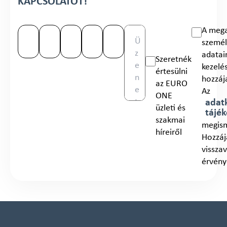
KAPCSOLATOT!
A meg
személ
adata
Szeretnék
kezelé
értesülni
hozzáj
az EURO
Az
ONE
adatk
üzleti és
tájék
szakmai
megis
híreiről
Hozzáj
vissza
érvény