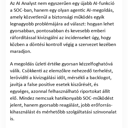
Az AI Analyst nem egyszerűen egy újabb AI-funkció
a SOC-ban, hanem egy olyan agentic AI-megoldás,
amely közvetlenül a biztonsági működés egyik
legnagyobb problémájára ad választ: hogyan lehet
gyorsabban, pontosabban és kevesebb emberi
ráfordítással kivizsgálni az incidenseket úgy, hogy
közben a döntési kontroll végig a szervezet kezében
maradjon.
A megoldás üzleti értéke gyorsan kézzelfoghatóvá
válik. Csökkenti az elemzőkre nehezedő terhelést,
lerövidíti a kivizsgálási időt, mérsékli a backlogot,
javítja a false positive esetek kiszűrését, és
egységes, azonnal felhasználható riportokat állít
elő. Mindez nemcsak hatékonyabb SOC-működést
jelent, hanem gyorsabb reagálást, jobb erőforrás-
kihasználást és mérhetőbb szolgáltatási színvonalat
is.