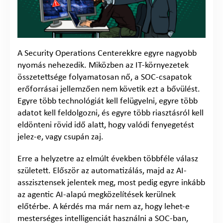
A Security Operations Centerekkre egyre nagyobb
nyomás nehezedik. Miközben az IT-környezetek
összetettsége folyamatosan nő, a SOC-csapatok
erőforrásai jellemzően nem követik ezt a bővülést.
Egyre több technológiát kell felügyelni, egyre több
adatot kell feldolgozni, és egyre több riasztásról kell
eldönteni rövid idő alatt, hogy valódi fenyegetést
jelez-e, vagy csupán zaj.
Erre a helyzetre az elmúlt években többféle válasz
született. Először az automatizálás, majd az AI-
asszisztensek jelentek meg, most pedig egyre inkább
az agentic AI-alapú megközelítések kerülnek
előtérbe. A kérdés ma már nem az, hogy lehet-e
mesterséges intelligenciát használni a SOC-ban,