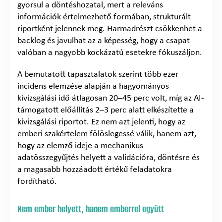
gyorsul a döntéshozatal, mert a releváns
információk értelmezhető formában, strukturált
riportként jelennek meg. Harmadrészt csökkenhet a
backlog és javulhat az a képesség, hogy a csapat
valóban a nagyobb kockázatú esetekre fókuszáljon.
A bemutatott tapasztalatok szerint több ezer
incidens elemzése alapján a hagyományos
kivizsgálási idő átlagosan 20–45 perc volt, míg az AI-
támogatott előállítás 2–3 perc alatt elkészítette a
kivizsgálási riportot. Ez nem azt jelenti, hogy az
emberi szakértelem fölöslegessé válik, hanem azt,
hogy az elemző ideje a mechanikus
adatösszegyűjtés helyett a validációra, döntésre és
a magasabb hozzáadott értékű feladatokra
fordítható.
Nem ember helyett, hanem emberrel együtt