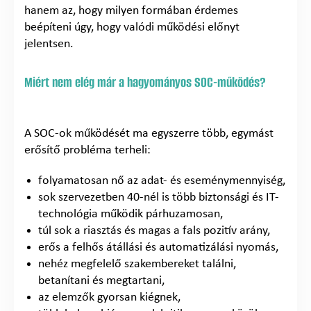
hanem az, hogy milyen formában érdemes
beépíteni úgy, hogy valódi működési előnyt
jelentsen.
Miért nem elég már a hagyományos SOC-működés?
A SOC-ok működését ma egyszerre több, egymást
erősítő probléma terheli:
folyamatosan nő az adat- és eseménymennyiség,
sok szervezetben 40-nél is több biztonsági és IT-
technológia működik párhuzamosan,
túl sok a riasztás és magas a fals pozitív arány,
erős a felhős átállási és automatizálási nyomás,
nehéz megfelelő szakembereket találni,
betanítani és megtartani,
az elemzők gyorsan kiégnek,