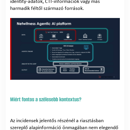
identity-adatok, CTI-információk vagy más
harmadik féltől származó források.
Miért fontos a szélesebb kontextus?
Az incidensek jelentős részénél a riasztásban
szereplő alapinformáció önmagában nem elegendő