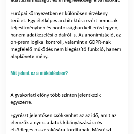
adatbizalmasságot és a megfelelőségi elvárásokat.
Európai környezetben ez különösen érzékeny
terület. Egy életképes architektúra ezért nemcsak
teljesítményben és pontosságban kell erős legyen,
hanem adatkezelési oldalról is. Az anonimizáció, az
on-prem logikai kontroll, valamint a GDPR-nak
megfelelő működés nem kiegészítő funkció, hanem
alapkövetelmény.
Mit jelent ez a működésben?
A gyakorlati előny több szinten jelentkezik
egyszerre.
Egyrészt jelentősen csökkenhet az az idő, amit az
elemzők a nyers adatok kibányászására és
elsődleges összerakására fordítanak. Másrészt