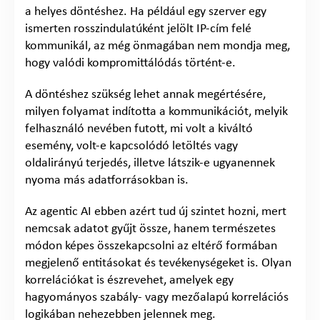
a helyes döntéshez. Ha például egy szerver egy
ismerten rosszindulatúként jelölt IP-cím felé
kommunikál, az még önmagában nem mondja meg,
hogy valódi kompromittálódás történt-e.
A döntéshez szükség lehet annak megértésére,
milyen folyamat indította a kommunikációt, melyik
felhasználó nevében futott, mi volt a kiváltó
esemény, volt-e kapcsolódó letöltés vagy
oldalirányú terjedés, illetve látszik-e ugyanennek
nyoma más adatforrásokban is.
Az agentic AI ebben azért tud új szintet hozni, mert
nemcsak adatot gyűjt össze, hanem természetes
módon képes összekapcsolni az eltérő formában
megjelenő entitásokat és tevékenységeket is. Olyan
korrelációkat is észrevehet, amelyek egy
hagyományos szabály- vagy mezőalapú korrelációs
logikában nehezebben jelennek meg.