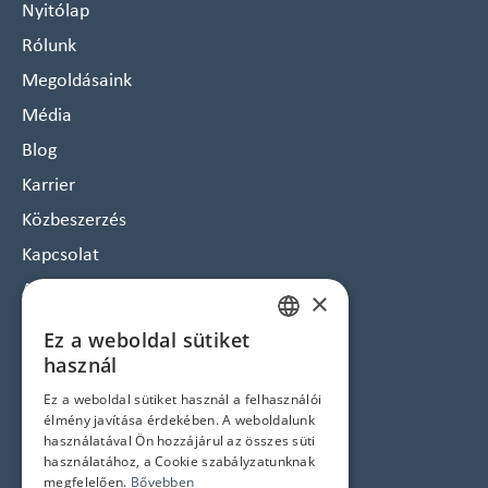
Nyitólap
Rólunk
Megoldásaink
Média
Blog
Karrier
Közbeszerzés
Kapcsolat
Arculat
×
Hírlevél feliratkozás
Ez a weboldal sütiket
HUNGARIAN
Jogi nyilatkozatok
használ
ENGLISH
Ez a weboldal sütiket használ a felhasználói
Adatvédelem és Cookie tájékoztató
élmény javítása érdekében. A weboldalunk
ÁSZF
használatával Ön hozzájárul az összes süti
használatához, a Cookie szabályzatunknak
Impresszum
megfelelően.
Bővebben