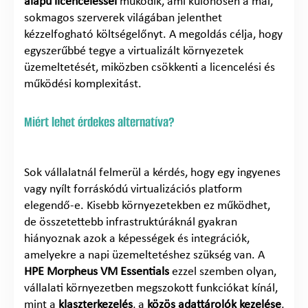
alapú licenceléssel
működik, ami különösen a mai,
sokmagos szerverek világában jelenthet
kézzelfogható költségelőnyt. A megoldás célja, hogy
egyszerűbbé tegye a virtualizált környezetek
üzemeltetését, miközben csökkenti a licencelési és
működési komplexitást.
Miért lehet érdekes alternatíva?
Sok vállalatnál felmerül a kérdés, hogy egy ingyenes
vagy nyílt forráskódú virtualizációs platform
elegendő-e. Kisebb környezetekben ez működhet,
de összetettebb infrastruktúráknál gyakran
hiányoznak azok a képességek és integrációk,
amelyekre a napi üzemeltetéshez szükség van. A
HPE
Morpheus
VM Essentials
ezzel szemben olyan,
vállalati környezetben megszokott funkciókat kínál,
mint a
klaszterkezelés
, a
közös adattárolók kezelése
,