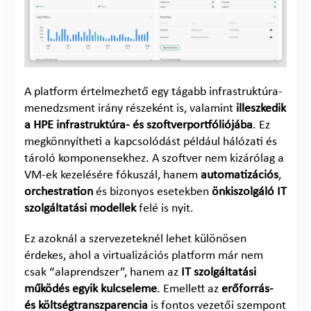
A platform értelmezhető egy tágabb infrastruktúra-
menedzsment irány részeként is, valamint
illeszkedik
a HPE infrastruktúra- és szoftverportfóliójába
. Ez
megkönnyítheti a kapcsolódást például hálózati és
tároló komponensekhez. A szoftver nem kizárólag a
VM-ek kezelésére fókuszál, hanem
automatizációs
,
orchestration
és bizonyos esetekben
önkiszolgáló IT
szolgáltatási modellek
felé is nyit.
Ez azoknál a szervezeteknél lehet különösen
érdekes, ahol a virtualizációs platform már nem
csak “alaprendszer”, hanem az
IT szolgáltatási
működés egyik kulcseleme
. Emellett az
erőforrás-
és költségtranszparencia
is fontos vezetői szempont