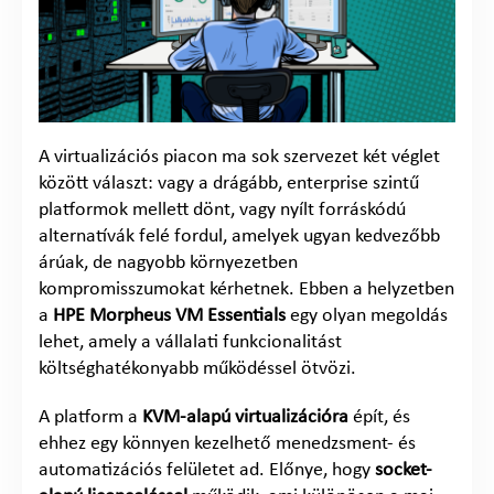
A virtualizációs piacon ma sok szervezet két véglet
között választ: vagy a drágább, enterprise szintű
platformok mellett dönt, vagy nyílt forráskódú
alternatívák felé fordul, amelyek ugyan kedvezőbb
árúak, de nagyobb környezetben
kompromisszumokat kérhetnek. Ebben a helyzetben
a
HPE Morpheus VM Essentials
egy olyan megoldás
lehet, amely a vállalati funkcionalitást
költséghatékonyabb működéssel ötvözi.
A platform a
KVM-alapú virtualizációra
épít, és
ehhez egy könnyen kezelhető menedzsment- és
automatizációs felületet ad. Előnye, hogy
socket-