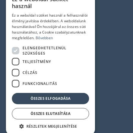
HUNGARIAN
Jogi nyilatkozatok
használ
ENGLISH
Ez a weboldal sütiket használ a felhasználói
Adatvédelem és Cookie tájékoztató
élmény javítása érdekében. A weboldalunk
ÁSZF
használatával Ön hozzájárul az összes süti
használatához, a Cookie szabályzatunknak
Impresszum
megfelelően.
Bővebben
ELENGEDHETETLENÜL
Elérhetőségek
SZÜKSÉGES
TELJESÍTMÉNY
1145 Budapest, Újvilág u. 50-52.
CÉLZÁS
Központi telefonszám:
+36 1 358 6350
FUNKCIONALITÁS
Szerviz:
+36 1 358 6333
Recepció:
+36 1 358 6359
ÖSSZES ELFOGADÁSA
ÖSSZES ELUTASÍTÁSA
© 2024 Minden jog fenntartva!
RÉSZLETEK MEGJELENÍTÉSE