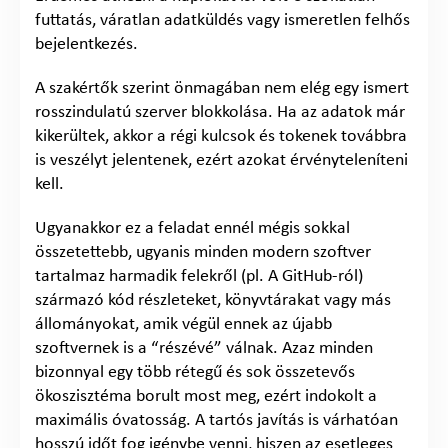
futtatás, váratlan adatküldés vagy ismeretlen felhős
bejelentkezés.
A szakértők szerint önmagában nem elég egy ismert
rosszindulatú szerver blokkolása. Ha az adatok már
kikerültek, akkor a régi kulcsok és tokenek továbbra
is veszélyt jelentenek, ezért azokat érvényteleníteni
kell.
Ugyanakkor ez a feladat ennél mégis sokkal
összetettebb, ugyanis minden modern szoftver
tartalmaz harmadik felekről (pl. A GitHub-ról)
származó kód részleteket, könyvtárakat vagy más
állományokat, amik végül ennek az újabb
szoftvernek is a “részévé” válnak. Azaz minden
bizonnyal egy több rétegű és sok összetevős
ökoszisztéma borult most meg, ezért indokolt a
maximális óvatosság. A tartós javítás is várhatóan
hosszú időt fog igénybe venni, hiszen az esetleges