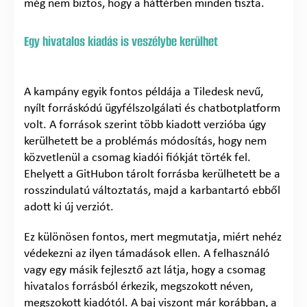
még nem biztos, hogy a háttérben minden tiszta.
Egy hivatalos kiadás is veszélybe kerülhet
A kampány egyik fontos példája a Tiledesk nevű,
nyílt forráskódú ügyfélszolgálati és chatbotplatform
volt. A források szerint több kiadott verzióba úgy
kerülhetett be a problémás módosítás, hogy nem
közvetlenül a csomag kiadói fiókját törték fel.
Ehelyett a GitHubon tárolt forrásba kerülhetett be a
rosszindulatú változtatás, majd a karbantartó ebből
adott ki új verziót.
Ez különösen fontos, mert megmutatja, miért nehéz
védekezni az ilyen támadások ellen. A felhasználó
vagy egy másik fejlesztő azt látja, hogy a csomag
hivatalos forrásból érkezik, megszokott néven,
megszokott kiadótól. A baj viszont már korábban, a