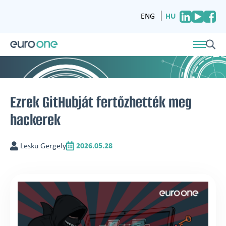
HU
ENG
Ezrek GitHubját fertőzhették meg
hackerek
Lesku Gergely
2026.05.28