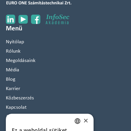
Menü
Nyitólap
Rólunk
Megoldásaink
Média
Blog
Karrier
Közbeszerzés
Kapcsolat
Arculat
×
Hírlevél feliratkozás
Ez a weboldal sütiket