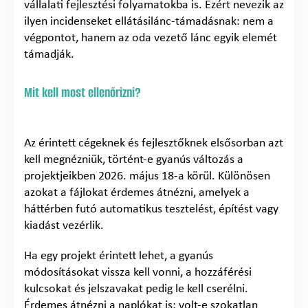
vállalati fejlesztési folyamatokba is. Ezért nevezik az
ilyen incidenseket ellátásilánc-támadásnak: nem a
végpontot, hanem az oda vezető lánc egyik elemét
támadják.
Mit kell most ellenőrizni?
Az érintett cégeknek és fejlesztőknek elsősorban azt
kell megnézniük, történt-e gyanús változás a
projektjeikben 2026. május 18-a körül. Különösen
azokat a fájlokat érdemes átnézni, amelyek a
háttérben futó automatikus tesztelést, építést vagy
kiadást vezérlik.
Ha egy projekt érintett lehet, a gyanús
módosításokat vissza kell vonni, a hozzáférési
kulcsokat és jelszavakat pedig le kell cserélni.
Érdemes átnézni a naplókat is: volt-e szokatlan