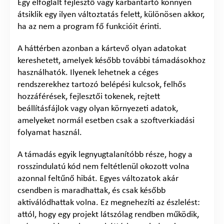
Egy elfoglalt fejlesztő vagy karbantartó könnyen
átsiklik egy ilyen változtatás felett, különösen akkor,
ha az nem a program fő funkcióit érinti.
A háttérben azonban a kártevő olyan adatokat
kereshetett, amelyek később további támadásokhoz
használhatók. Ilyenek lehetnek a céges
rendszerekhez tartozó belépési kulcsok, felhős
hozzáférések, fejlesztői tokenek, rejtett
beállításfájlok vagy olyan környezeti adatok,
amelyeket normál esetben csak a szoftverkiadási
folyamat használ.
A támadás egyik legnyugtalanítóbb része, hogy a
rosszindulatú kód nem feltétlenül okozott volna
azonnal feltűnő hibát. Egyes változatok akár
csendben is maradhattak, és csak később
aktiválódhattak volna. Ez megnehezíti az észlelést:
attól, hogy egy projekt látszólag rendben működik,