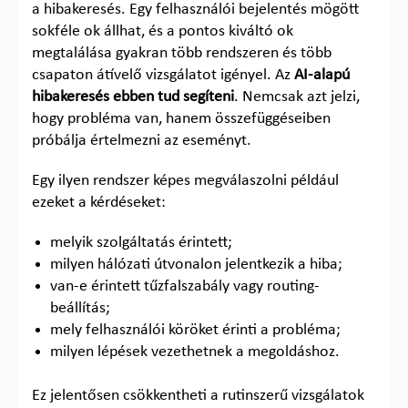
a hibakeresés. Egy felhasználói bejelentés mögött
sokféle ok állhat, és a pontos kiváltó ok
megtalálása gyakran több rendszeren és több
csapaton átívelő vizsgálatot igényel. Az
AI-alapú
hibakeresés ebben tud segíteni
. Nemcsak azt jelzi,
hogy probléma van, hanem összefüggéseiben
próbálja értelmezni az eseményt.
Egy ilyen rendszer képes megválaszolni például
ezeket a kérdéseket:
melyik szolgáltatás érintett;
milyen hálózati útvonalon jelentkezik a hiba;
van-e érintett tűzfalszabály vagy routing-
beállítás;
mely felhasználói köröket érinti a probléma;
milyen lépések vezethetnek a megoldáshoz.
Ez jelentősen csökkentheti a rutinszerű vizsgálatok