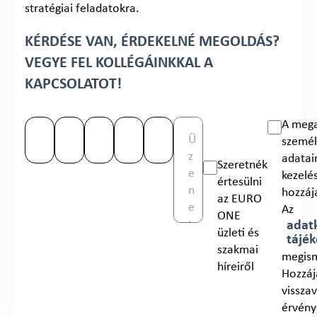
stratégiai feladatokra.
KÉRDÉSE VAN, ÉRDEKELNÉ MEGOLDÁS?
VEGYE FEL KOLLÉGÁINKKAL A
KAPCSOLATOT!
A meg
személ
adata
Szeretnék
kezelé
értesülni
hozzáj
az EURO
Az
ONE
adatk
üzleti és
tájék
szakmai
megis
híreiről
Hozzáj
vissza
érvény