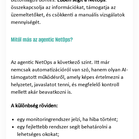
biztonságos döntés.
Ebben segít a NetOps
:
összekapcsolja az információkat, támogatja az
üzemeltetőket, és csökkenti a manuális vizsgálatok
mennyiségét.
Mitől más az agentic NetOps?
Az agentic NetOps a következő szint. Itt már
nemcsak automatizációról van szó, hanem olyan AI-
támogatott működésről, amely képes értelmezni a
helyzetet, javaslatot tenni, és megfelelő kontroll
mellett akár beavatkozni is.
A különbség röviden:
egy monitoringrendszer jelzi, ha hiba történt;
egy fejlettebb rendszer segít behatárolni a
lehetséges okokat;