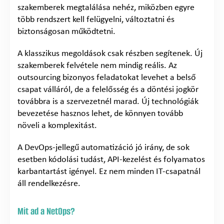
szakemberek megtalálása nehéz, miközben egyre
több rendszert kell felügyelni, változtatni és
biztonságosan működtetni.
A klasszikus megoldások csak részben segítenek. Új
szakemberek felvétele nem mindig reális. Az
outsourcing bizonyos feladatokat levehet a belső
csapat válláról, de a felelősség és a döntési jogkör
továbbra is a szervezetnél marad. Új technológiák
bevezetése hasznos lehet, de könnyen tovább
növeli a komplexitást.
A DevOps-jellegű automatizáció jó irány, de sok
esetben kódolási tudást, API-kezelést és folyamatos
karbantartást igényel. Ez nem minden IT-csapatnál
áll rendelkezésre.
Mit ad a NetOps?