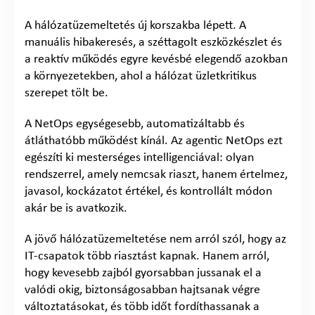
A hálózatüzemeltetés új korszakba lépett. A
manuális hibakeresés, a széttagolt eszközkészlet és
a reaktív működés egyre kevésbé elegendő azokban
a környezetekben, ahol a hálózat üzletkritikus
szerepet tölt be.
A NetOps egységesebb, automatizáltabb és
átláthatóbb működést kínál. Az agentic NetOps ezt
egészíti ki mesterséges intelligenciával: olyan
rendszerrel, amely nemcsak riaszt, hanem értelmez,
javasol, kockázatot értékel, és kontrollált módon
akár be is avatkozik.
A jövő hálózatüzemeltetése nem arról szól, hogy az
IT-csapatok több riasztást kapnak. Hanem arról,
hogy kevesebb zajból gyorsabban jussanak el a
valódi okig, biztonságosabban hajtsanak végre
változtatásokat, és több időt fordíthassanak a