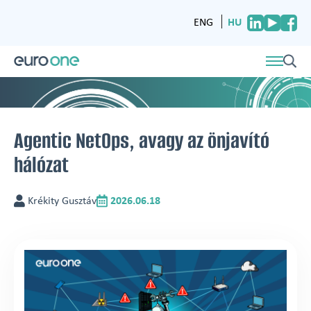
HU
ENG
Agentic NetOps, avagy az önjavító
hálózat
Krékity Gusztáv
2026.06.18