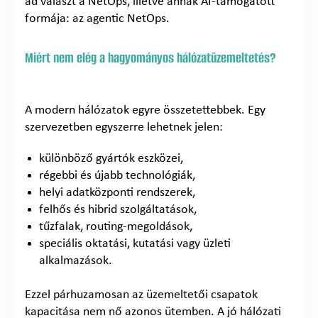
ad választ a NetOps, illetve annak AI-támogatott
formája: az agentic NetOps.
Miért nem elég a hagyományos hálózatüzemeltetés?
A modern hálózatok egyre összetettebbek. Egy
szervezetben egyszerre lehetnek jelen:
különböző gyártók eszközei,
régebbi és újabb technológiák,
helyi adatközponti rendszerek,
felhős és hibrid szolgáltatások,
tűzfalak, routing-megoldások,
speciális oktatási, kutatási vagy üzleti
alkalmazások.
Ezzel párhuzamosan az üzemeltetői csapatok
kapacitása nem nő azonos ütemben. A jó hálózati