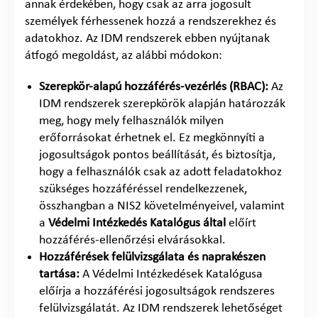
annak érdekében, hogy csak az arra jogosult
személyek férhessenek hozzá a rendszerekhez és
adatokhoz. Az IDM rendszerek ebben nyújtanak
átfogó megoldást, az alábbi módokon:
Szerepkör-alapú hozzáférés-vezérlés (RBAC):
Az
IDM rendszerek szerepkörök alapján határozzák
meg, hogy mely felhasználók milyen
erőforrásokat érhetnek el. Ez megkönnyíti a
jogosultságok pontos beállítását, és biztosítja,
hogy a felhasználók csak az adott feladatokhoz
szükséges hozzáféréssel rendelkezzenek,
összhangban a NIS2 követelményeivel, valamint
a
Védelmi Intézkedés Katalógus által
előírt
hozzáférés-ellenőrzési elvárásokkal.
Hozzáférések felülvizsgálata és naprakészen
tartása:
A Védelmi Intézkedések Katalógusa
előírja a hozzáférési jogosultságok rendszeres
felülvizsgálatát. Az IDM rendszerek lehetőséget