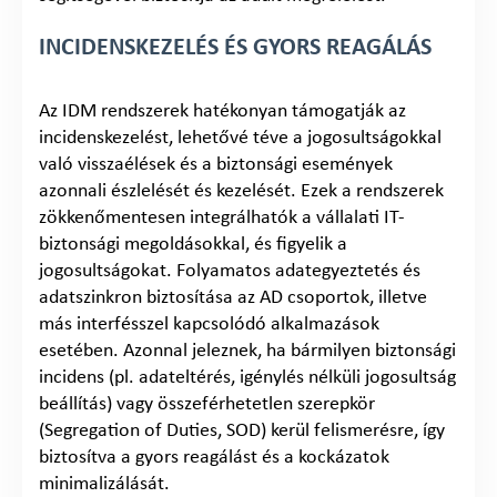
INCIDENSKEZELÉS ÉS GYORS REAGÁLÁS
Az IDM rendszerek hatékonyan támogatják az
incidenskezelést, lehetővé téve a jogosultságokkal
való visszaélések és a biztonsági események
azonnali észlelését és kezelését. Ezek a rendszerek
zökkenőmentesen integrálhatók a vállalati IT-
biztonsági megoldásokkal, és figyelik a
jogosultságokat. Folyamatos adategyeztetés és
adatszinkron biztosítása az AD csoportok, illetve
más interfésszel kapcsolódó alkalmazások
esetében. Azonnal jeleznek, ha bármilyen biztonsági
incidens (pl. adateltérés, igénylés nélküli jogosultság
beállítás) vagy összeférhetetlen szerepkör
(Segregation of Duties, SOD) kerül felismerésre, így
biztosítva a gyors reagálást és a kockázatok
minimalizálását.