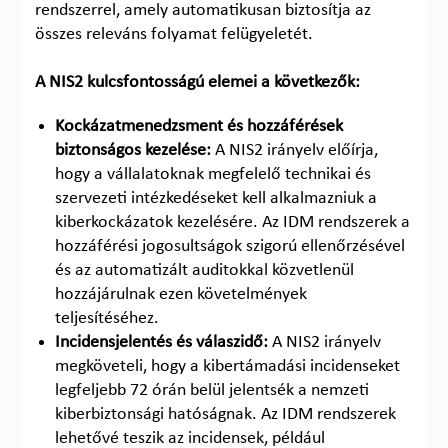
rendszerrel, amely automatikusan biztosítja az
összes releváns folyamat felügyeletét.
A NIS2 kulcsfontosságú elemei a következők:
Kockázatmenedzsment és hozzáférések
biztonságos kezelése:
A NIS2 irányelv előírja,
hogy a vállalatoknak megfelelő technikai és
szervezeti intézkedéseket kell alkalmazniuk a
kiberkockázatok kezelésére. Az IDM rendszerek a
hozzáférési jogosultságok szigorú ellenőrzésével
és az automatizált auditokkal közvetlenül
hozzájárulnak ezen követelmények
teljesítéséhez.
Incidensjelentés és válaszidő:
A NIS2 irányelv
megköveteli, hogy a kibertámadási incidenseket
legfeljebb 72 órán belül jelentsék a nemzeti
kiberbiztonsági hatóságnak. Az IDM rendszerek
lehetővé teszik az incidensek, például