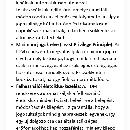
kínálnak automatikusan ütemezett
felülvizsgálatok indítására, amelyek auditált
módon rögzítik az ellenőrzési folyamatokat. Így a
jogosultságok átláthatóan és folyamatosan
naprakészek maradnak, miközben csökkentik az
adminisztratív terheket.
Minimum jogok elve (Least Privilege Principle):
Az
IDM rendszerek megvalósítják a minimum jogok
elvét, amely biztosítja, hogy minden felhasználó
csak a munkavégzéséhez szükséges és elégséges
hozzáféréssel rendelkezzen. Ez csökkenti a
kockázatokat, ha egy fiók kompromittálódik.
Felhasználói életciklus-kezelés:
Az IDM
rendszerek automatizálják a felhasználói
életciklus minden fázisát, beleértve a belépést,
módosítást és kilépést. Ez garantálja, hogy a
jogosultságok mindig naprakészek legyenek, így
egy új dolgozó csak az általa szükséges
erőforrásokhoz kap hozzáférést, míg egy kilépő