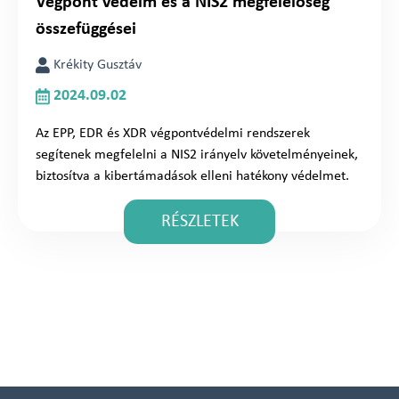
Végpont védelm és a NIS2 megfelelőség
összefüggései
Krékity Gusztáv
2024.09.02
Az EPP, EDR és XDR végpontvédelmi rendszerek
segítenek megfelelni a NIS2 irányelv követelményeinek,
biztosítva a kibertámadások elleni hatékony védelmet.
RÉSZLETEK