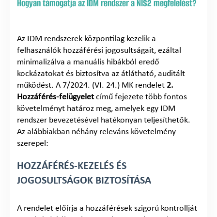
Hogyan támogatja az IDM rendszer a NIS2 megfelelést?
Az IDM rendszerek központilag kezelik a
felhasználók hozzáférési jogosultságait, ezáltal
minimalizálva a manuális hibákból eredő
kockázatokat és biztosítva az átlátható, auditált
működést. A 7/2024. (VI. 24.) MK rendelet
2.
Hozzáférés-felügyelet
című fejezete több fontos
követelményt határoz meg, amelyek egy IDM
rendszer bevezetésével hatékonyan teljesíthetők.
Az alábbiakban néhány releváns követelmény
szerepel:
HOZZÁFÉRÉS-KEZELÉS ÉS
JOGOSULTSÁGOK BIZTOSÍTÁSA
A rendelet előírja a hozzáférések szigorú kontrollját