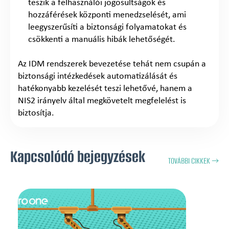
teszik a felhasználói jogosultságok és
hozzáférések központi menedzselését, ami
leegyszerűsíti a biztonsági folyamatokat és
csökkenti a manuális hibák lehetőségét.
Az IDM rendszerek bevezetése tehát nem csupán a
biztonsági intézkedések automatizálását és
hatékonyabb kezelését teszi lehetővé, hanem a
NIS2 irányelv által megkövetelt megfelelést is
biztosítja.
Kapcsolódó bejegyzések
TOVÁBBI CIKKEK →