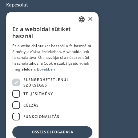
Kapcsolat
Arculat
×
Hírlevél feliratkozás
Ez a weboldal sütiket
HUNGARIAN
Jogi nyilatkozatok
használ
ENGLISH
Ez a weboldal sütiket használ a felhasználói
Adatvédelem és Cookie tájékoztató
élmény javítása érdekében. A weboldalunk
ÁSZF
használatával Ön hozzájárul az összes süti
használatához, a Cookie szabályzatunknak
Impresszum
megfelelően.
Bővebben
ELENGEDHETETLENÜL
Elérhetőségek
SZÜKSÉGES
TELJESÍTMÉNY
1145 Budapest, Újvilág u. 50-52.
CÉLZÁS
Központi telefonszám:
+36 1 358 6350
FUNKCIONALITÁS
Szerviz:
+36 1 358 6333
Recepció:
+36 1 358 6359
ÖSSZES ELFOGADÁSA