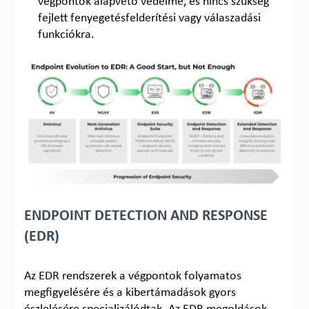
végpontok alapvető védelme, és nincs szükség
fejlett fenyegetésfelderítési vagy válaszadási
funkciókra.
ENDPOINT DETECTION AND RESPONSE
(EDR)
Az EDR rendszerek a végpontok folyamatos
megfigyelésére és a kibertámadások gyors