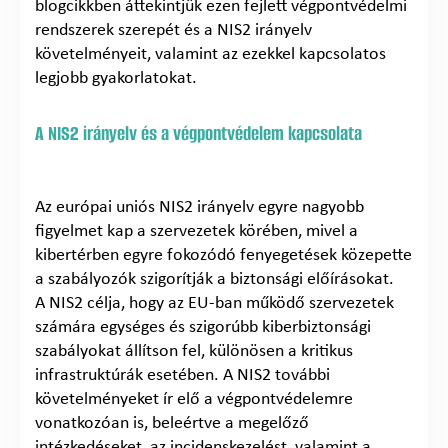
blogcikkben áttekintjük ezen fejlett végpontvédelmi
rendszerek szerepét és a NIS2 irányelv
követelményeit, valamint az ezekkel kapcsolatos
legjobb gyakorlatokat.
A NIS2 irányelv és a végpontvédelem kapcsolata
Az európai uniós NIS2 irányelv egyre nagyobb
figyelmet kap a szervezetek körében, mivel a
kibertérben egyre fokozódó fenyegetések közepette
a szabályozók szigorítják a biztonsági előírásokat.
A NIS2 célja, hogy az EU-ban működő szervezetek
számára egységes és szigorúbb kiberbiztonsági
szabályokat állítson fel, különösen a kritikus
infrastruktúrák esetében. A NIS2 további
követelményeket ír elő a végpontvédelemre
vonatkozóan is, beleértve a megelőző
intézkedéseket, az incidenskezelést, valamint a