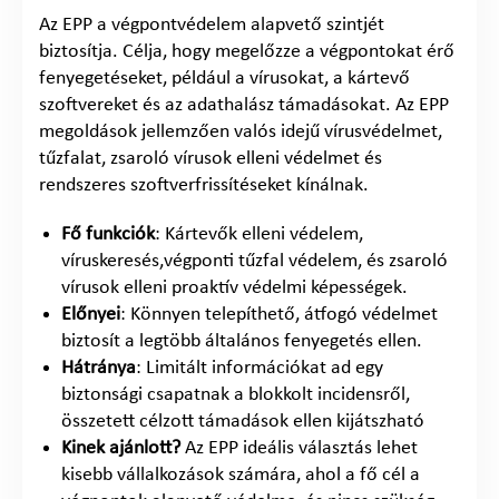
Az EPP a végpontvédelem alapvető szintjét
biztosítja. Célja, hogy megelőzze a végpontokat érő
fenyegetéseket, például a vírusokat, a kártevő
szoftvereket és az adathalász támadásokat. Az EPP
megoldások jellemzően valós idejű vírusvédelmet,
tűzfalat, zsaroló vírusok elleni védelmet és
rendszeres szoftverfrissítéseket kínálnak.
Fő funkciók
: Kártevők elleni védelem,
víruskeresés,végponti tűzfal védelem, és zsaroló
vírusok elleni proaktív védelmi képességek.
Előnyei
: Könnyen telepíthető, átfogó védelmet
biztosít a legtöbb általános fenyegetés ellen.
Hátránya
: Limitált információkat ad egy
biztonsági csapatnak a blokkolt incidensről,
összetett célzott támadások ellen kijátszható
Kinek ajánlott?
Az EPP ideális választás lehet
kisebb vállalkozások számára, ahol a fő cél a