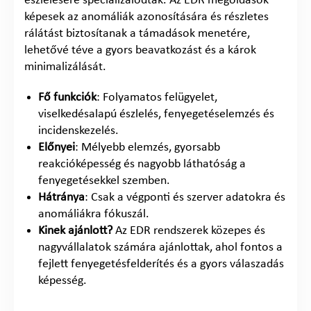
észlelésére specializálódtak. Az EDR megoldások
képesek az anomáliák azonosítására és részletes
rálátást biztosítanak a támadások menetére,
lehetővé téve a gyors beavatkozást és a károk
minimalizálását.
Fő funkciók
: Folyamatos felügyelet,
viselkedésalapú észlelés, fenyegetéselemzés és
incidenskezelés.
Előnyei
: Mélyebb elemzés, gyorsabb
reakcióképesség és nagyobb láthatóság a
fenyegetésekkel szemben.
Hátránya
: Csak a végponti és szerver adatokra és
anomáliákra fókuszál.
Kinek ajánlott?
Az EDR rendszerek közepes és
nagyvállalatok számára ajánlottak, ahol fontos a
fejlett fenyegetésfelderítés és a gyors válaszadás
képesség.