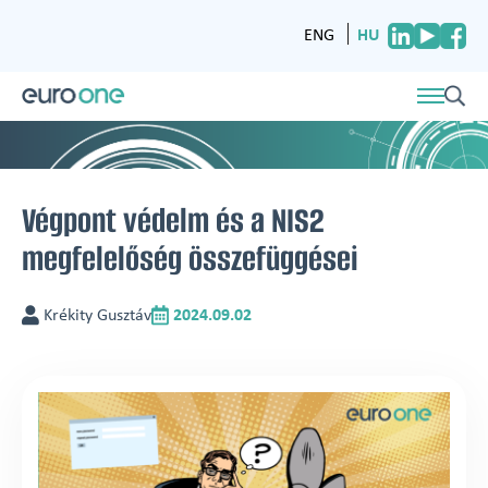
HU
ENG
Végpont védelm és a NIS2
megfelelőség összefüggései
Krékity Gusztáv
2024.09.02