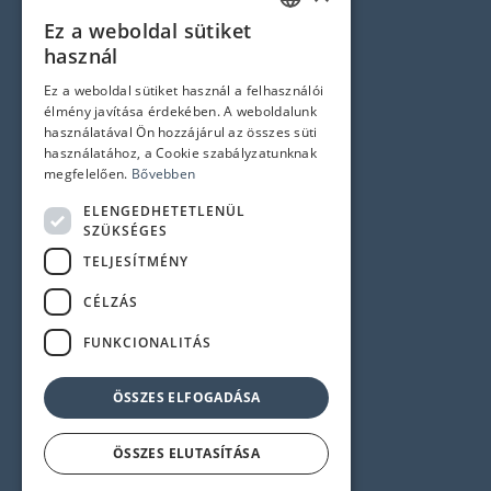
Hírlevél feliratkozás
Ez a weboldal sütiket
HUNGARIAN
Jogi nyilatkozatok
használ
ENGLISH
Ez a weboldal sütiket használ a felhasználói
Adatvédelem és Cookie tájékoztató
élmény javítása érdekében. A weboldalunk
ÁSZF
használatával Ön hozzájárul az összes süti
használatához, a Cookie szabályzatunknak
Impresszum
megfelelően.
Bővebben
ELENGEDHETETLENÜL
Elérhetőségek
SZÜKSÉGES
TELJESÍTMÉNY
1145 Budapest, Újvilág u. 50-52.
CÉLZÁS
Központi telefonszám:
+36 1 358 6350
FUNKCIONALITÁS
Szerviz:
+36 1 358 6333
Recepció:
+36 1 358 6359
ÖSSZES ELFOGADÁSA
ÖSSZES ELUTASÍTÁSA
© 2024 Minden jog fenntartva!