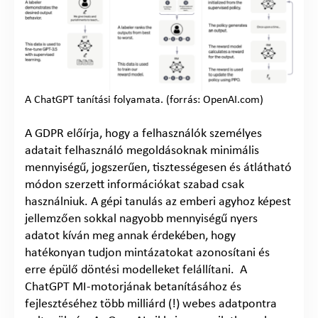
A ChatGPT tanítási folyamata. (forrás: OpenAI.com)
A GDPR előírja, hogy a felhasználók személyes
adatait felhasználó megoldásoknak minimális
mennyiségű, jogszerűen, tisztességesen és átlátható
módon szerzett információkat szabad csak
használniuk. A gépi tanulás az emberi agyhoz képest
jellemzően sokkal nagyobb mennyiségű nyers
adatot kíván meg annak érdekében, hogy
hatékonyan tudjon mintázatokat azonosítani és
erre épülő döntési modelleket felállítani. A
ChatGPT MI-motorjának betanításához és
fejlesztéséhez több milliárd (!) webes adatpontra