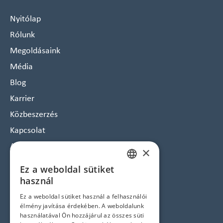
Nyitólap
Rólunk
Megoldásaink
Média
Blog
Karrier
Közbeszerzés
Kapcsolat
Arculat
×
Hírlevél feliratkozás
Ez a weboldal sütiket
HUNGARIAN
Jogi nyilatkozatok
használ
ENGLISH
Ez a weboldal sütiket használ a felhasználói
Adatvédelem és Cookie tájékoztató
élmény javítása érdekében. A weboldalunk
ÁSZF
használatával Ön hozzájárul az összes süti