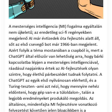
A mesterséges intelligencia (MI) fogalma egyáltalán
nem újkeletű; az eredetileg sci-fi regényekben
megjelenő AI már évtizedek óta fejlesztés alatt áll,
sőt az első csevegő bot már 1966-ban megjelent.
Azért folyik a téma mostanában a csapból is, mert a
ChatGPT által először van lehetőség arra, hogy bárki
kapcsolatba lépjen a mesterséges intelligenciával,
ráadásul napjainkra értek az AI-fejlesztések olyan
szintre, hogy élethű párbeszédet tudnak folytatni. A
ChatGPT az egyik első nyilvánosan elérhető, és a
Turing-teszten -ami azt nézi, hogy mennyire nehéz
eldönteni, hogy gép van-e a túloldalon-, talán a
legjobb eredményeket produkáló megoldás. Az
általános, mindenfajta MI fejlesztésre vonatkozó
felvezetést követően jelen blogcikkben is a