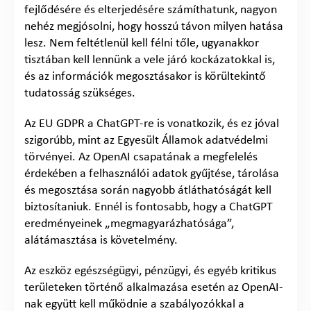
fejlődésére és elterjedésére számíthatunk, nagyon
nehéz megjósolni, hogy hosszú távon milyen hatása
lesz. Nem feltétlenül kell félni tőle, ugyanakkor
tisztában kell lennünk a vele járó kockázatokkal is,
és az információk megosztásakor is körültekintő
tudatosság szükséges.
Az EU GDPR a ChatGPT-re is vonatkozik, és ez jóval
szigorúbb, mint az Egyesült Államok adatvédelmi
törvényei. Az OpenAI csapatának a megfelelés
érdekében a felhasználói adatok gyűjtése, tárolása
és megosztása során nagyobb átláthatóságát kell
biztosítaniuk. Ennél is fontosabb, hogy a ChatGPT
eredményeinek „megmagyarázhatósága”,
alátámasztása is követelmény.
Az eszköz egészségügyi, pénzügyi, és egyéb kritikus
területeken történő alkalmazása esetén az OpenAI-
nak együtt kell működnie a szabályozókkal a