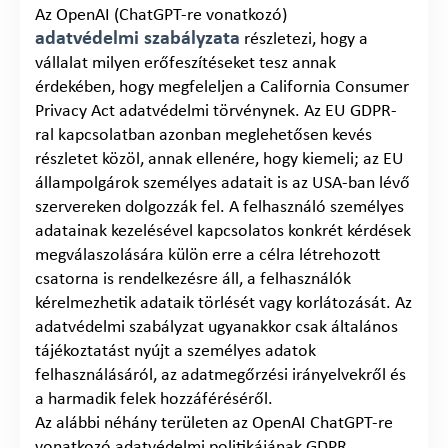
Az OpenAI (ChatGPT-re vonatkozó)
adatvédelmi szabályzata
részletezi, hogy a
vállalat milyen erőfeszítéseket tesz annak
érdekében, hogy megfeleljen a California Consumer
Privacy Act adatvédelmi törvénynek. Az EU GDPR-
ral kapcsolatban azonban meglehetősen kevés
részletet közöl, annak ellenére, hogy kiemeli; az EU
állampolgárok személyes adatait is az USA-ban lévő
szervereken dolgozzák fel. A felhasználó személyes
adatainak kezelésével kapcsolatos konkrét kérdések
megválaszolására külön erre a célra létrehozott
csatorna is rendelkezésre áll, a felhasználók
kérelmezhetik adataik törlését vagy korlátozását. Az
adatvédelmi szabályzat ugyanakkor csak általános
tájékoztatást nyújt a személyes adatok
felhasználásáról, az adatmegőrzési irányelvekről és
a harmadik felek hozzáféréséről.
Az alábbi néhány területen az OpenAI ChatGPT-re
vonatkozó adatvédelmi politikájának GDPR