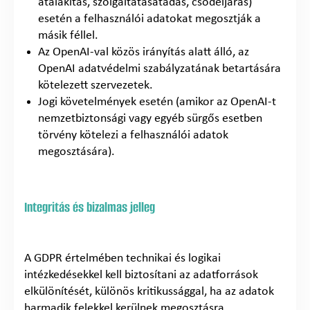
átalakítás, szolgáltatásátadás, csődeljárás)
esetén a felhasználói adatokat megosztják a
másik féllel.
Az OpenAI-val közös irányítás alatt álló, az
OpenAI adatvédelmi szabályzatának betartására
kötelezett szervezetek.
Jogi követelmények esetén (amikor az OpenAI-t
nemzetbiztonsági vagy egyéb sürgős esetben
törvény kötelezi a felhasználói adatok
megosztására).
Integritás és bizalmas jelleg
A GDPR értelmében technikai és logikai
intézkedésekkel kell biztosítani az adatforrások
elkülönítését, különös kritikussággal, ha az adatok
harmadik felekkel kerülnek megosztásra.