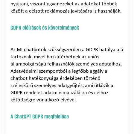
nyújtani, viszont ugyanezeket az adatokat többek
között a célzott reklámozás javítására is használják.
GDPR előírások és követelmények
Az MI chatbotok szükségszerűen a GDPR hatálya alá
tartoznak, mivel hozzáférhetnek az uniós
állampolgárságú felhasználók személyes adataihoz.
Adatvédelmi szempontból a legfőbb aggály a
chatbot hatékonysága érdekében történő
széleskörű személyes adatgyűjtés, ami ütközik a
GDPR rendelet adatminimalizálásra és célhoz
kötöttségre vonatkozó elvével.
A ChatGPT GDPR megfelelése