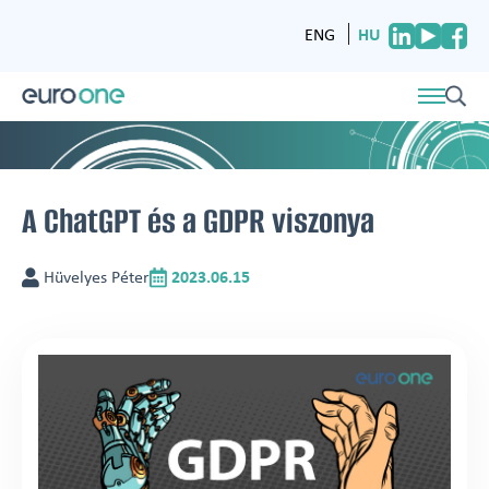
HU
ENG
A ChatGPT és a GDPR viszonya
Hüvelyes Péter
2023.06.15