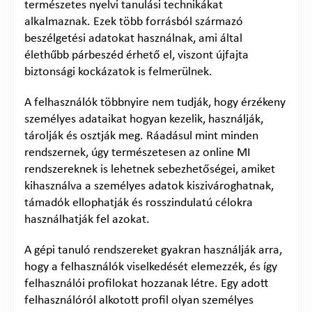
természetes nyelvi tanulási technikákat
alkalmaznak. Ezek több forrásból származó
beszélgetési adatokat használnak, ami által
élethűbb párbeszéd érhető el, viszont újfajta
biztonsági kockázatok is felmerülnek.
A felhasználók többnyire nem tudják, hogy érzékeny
személyes adataikat hogyan kezelik, használják,
tárolják és osztják meg. Ráadásul mint minden
rendszernek, úgy természetesen az online MI
rendszereknek is lehetnek sebezhetőségei, amiket
kihasználva a személyes adatok kiszivároghatnak,
támadók ellophatják és rosszindulatú célokra
használhatják fel azokat.
A gépi tanuló rendszereket gyakran használják arra,
hogy a felhasználók viselkedését elemezzék, és így
felhasználói profilokat hozzanak létre. Egy adott
felhasználóról alkotott profil olyan személyes