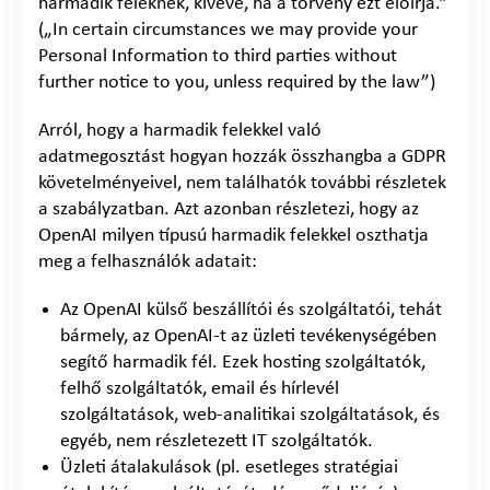
harmadik feleknek, kivéve, ha a törvény ezt előírja.”
(„In certain circumstances we may provide your
Personal Information to third parties without
further notice to you, unless required by the law”)
Arról, hogy a harmadik felekkel való
adatmegosztást hogyan hozzák összhangba a GDPR
követelményeivel, nem találhatók további részletek
a szabályzatban. Azt azonban részletezi, hogy az
OpenAI milyen típusú harmadik felekkel oszthatja
meg a felhasználók adatait:
Az OpenAI külső beszállítói és szolgáltatói, tehát
bármely, az OpenAI-t az üzleti tevékenységében
segítő harmadik fél. Ezek hosting szolgáltatók,
felhő szolgáltatók, email és hírlevél
szolgáltatások, web-analitikai szolgáltatások, és
egyéb, nem részletezett IT szolgáltatók.
Üzleti átalakulások (pl. esetleges stratégiai