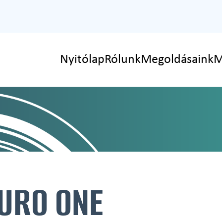
Nyitólap
Rólunk
Megoldásaink
M
EURO ONE