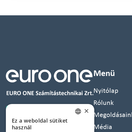
Menü
Nyitólap
Rólunk
×
Megoldásain
Ez a weboldal sütiket
HUNGARIAN
használ
Média