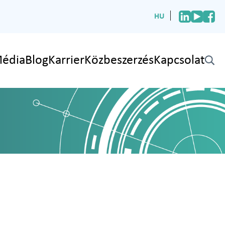
HU
édia
Blog
Karrier
Közbeszerzés
Kapcsolat
✕