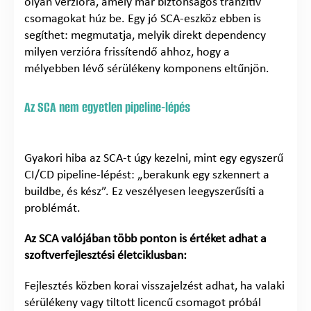
olyan verzióra, amely már biztonságos tranzitív
csomagokat húz be. Egy jó SCA-eszköz ebben is
segíthet: megmutatja, melyik direkt dependency
milyen verzióra frissítendő ahhoz, hogy a
mélyebben lévő sérülékeny komponens eltűnjön.
Az SCA nem egyetlen pipeline-lépés
Gyakori hiba az SCA-t úgy kezelni, mint egy egyszerű
CI/CD pipeline-lépést: „berakunk egy szkennert a
buildbe, és kész”. Ez veszélyesen leegyszerűsíti a
problémát.
Az SCA valójában több ponton is értéket adhat a
szoftverfejlesztési életciklusban:
Fejlesztés közben korai visszajelzést adhat, ha valaki
sérülékeny vagy tiltott licencű csomagot próbál