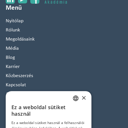
Menü
Nyitólap
Rólunk
Megoldásaink
Média
Blog
Karrier
Közbeszerzés
Kapcsolat
Arculat
×
Hírlevél feliratkozás
Ez a weboldal sütiket
HUNGARIAN
Jogi nyilatkozatok
használ
ENGLISH
Ez a weboldal sütiket használ a felhasználói
Adatvédelem és Cookie tájékoztató