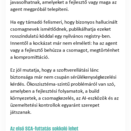
javasolhatnak, amelyeket a fejlesztő vagy maga az
agent megpróbál telepíteni.
Ha egy támadó felismeri, hogy bizonyos hallucinált
csomagnevek ismétlődnek, publikálhatja ezeket
rosszindulatú kóddal egy nyilvános registry-ben.
Innentől a kockázat már nem elméleti: ha az agent
vagy a fejlesztő behúzza a csomagot, megtörténhet
a kompromittáció.
Ez jól mutatja, hogy a szoftverellátási lánc
biztonsága már nem csupán sérülékenységkezelési
kérdés. Ökoszisztéma-szintű problémáról van szó,
amelyben a fejlesztési folyamatok, a build
környezetek, a csomagkezelés, az AI-eszközök és az
üzemeltetési kontrollok egyaránt szerepet
játszanak.
Az első SCA-futtatás sokkoló lehet