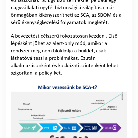
vonatkoznak rá. Egy B2B terméknél például egy
nagyvállalati ügyfél biztonsági átvilágítása már
önmagában kikényszerítheti az SCA, az SBOM és a
sérülékenységkezelési folyamatok meglétét.
A bevezetést célszerű fokozatosan kezdeni. Első
lépésként jöhet az alert-only mód, amikor a
rendszer még nem blokkolja a buildet, csak
láthatóvá teszi a problémákat. Ezután
alkalmazásonként és kockázati szintenként lehet
szigorítani a policy-ket.