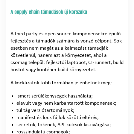
A supply chain támadások új korszaka
A third party és open source komponensekre épülő
fejlesztés a támadók számára is vonzó célpont. Sok
esetben nem magát az alkalmazást támadják
közvetlenül, hanem azt a környezetet, ahol a
csomag települ: fejlesztői laptopot, CI-runnert, build
hostot vagy konténer build környezetet.
A kockázatok több formában jelenhetnek meg:
ismert sérülékenységek használata;
elavult vagy nem karbantartott komponensek;
túl tág verziótartományok;
manifest és lock fájlok közötti eltérés;
secretök, tokenek, API-kulcsok kiszivárgása;
rosszindulatú csomagok;