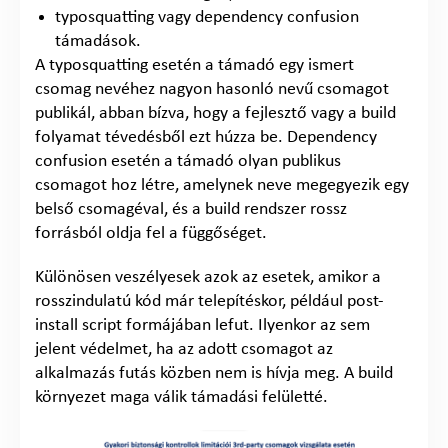
typosquatting vagy dependency confusion
támadások.
A typosquatting esetén a támadó egy ismert
csomag nevéhez nagyon hasonló nevű csomagot
publikál, abban bízva, hogy a fejlesztő vagy a build
folyamat tévedésből ezt húzza be. Dependency
confusion esetén a támadó olyan publikus
csomagot hoz létre, amelynek neve megegyezik egy
belső csomagéval, és a build rendszer rossz
forrásból oldja fel a függőséget.
Különösen veszélyesek azok az esetek, amikor a
rosszindulatú kód már telepítéskor, például post-
install script formájában lefut. Ilyenkor az sem
jelent védelmet, ha az adott csomagot az
alkalmazás futás közben nem is hívja meg. A build
környezet maga válik támadási felületté.