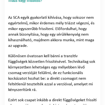
Triázs vagy frissítés?
Az SCA egyik gyakorlati kihívása, hogy sokszor nem
egyértelmű, mikor érdemes mély triázst végezni, és
mikor egyszerűbb frissíteni. Előfordulhat, hogy
annak bizonyítása, hogy egy sérülékenység nem
kihasználható, majdnem akkora munka, mint maga
az upgrade.
Különösen óvatosan kell bánni a tranzitív
függőségek közvetlen frissítésével. Technikailag sok
környezetben lehetséges egy mélyebben lévő
csomag verzióját felülírni, de ez funkcionális
kockázatot hozhat be: a direkt csomagot nem
feltétlenül tesztelték azzal a verzióval, amelyet mi
kényszerítünk rá.
Ezért sok csapat inkább a direkt függőségeket frissíti