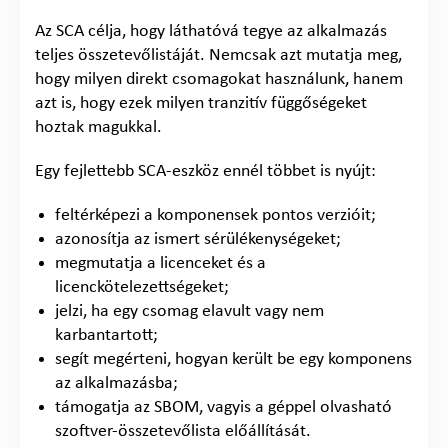
Az SCA célja, hogy láthatóvá tegye az alkalmazás
teljes összetevőlistáját. Nemcsak azt mutatja meg,
hogy milyen direkt csomagokat használunk, hanem
azt is, hogy ezek milyen tranzitív függőségeket
hoztak magukkal.
Egy fejlettebb SCA-eszköz ennél többet is nyújt:
feltérképezi a komponensek pontos verzióit;
azonosítja az ismert sérülékenységeket;
megmutatja a licenceket és a
licenckötelezettségeket;
jelzi, ha egy csomag elavult vagy nem
karbantartott;
segít megérteni, hogyan került be egy komponens
az alkalmazásba;
támogatja az SBOM, vagyis a géppel olvasható
szoftver-összetevőlista előállítását.