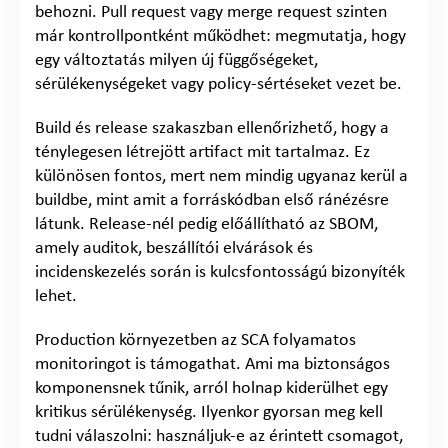
behozni. Pull request vagy merge request szinten
már kontrollpontként működhet: megmutatja, hogy
egy változtatás milyen új függőségeket,
sérülékenységeket vagy policy-sértéseket vezet be.
Build és release szakaszban ellenőrizhető, hogy a
ténylegesen létrejött artifact mit tartalmaz. Ez
különösen fontos, mert nem mindig ugyanaz kerül a
buildbe, mint amit a forráskódban első ránézésre
látunk. Release-nél pedig előállítható az SBOM,
amely auditok, beszállítói elvárások és
incidenskezelés során is kulcsfontosságú bizonyíték
lehet.
Production környezetben az SCA folyamatos
monitoringot is támogathat. Ami ma biztonságos
komponensnek tűnik, arról holnap kiderülhet egy
kritikus sérülékenység. Ilyenkor gyorsan meg kell
tudni válaszolni: használjuk-e az érintett csomagot,