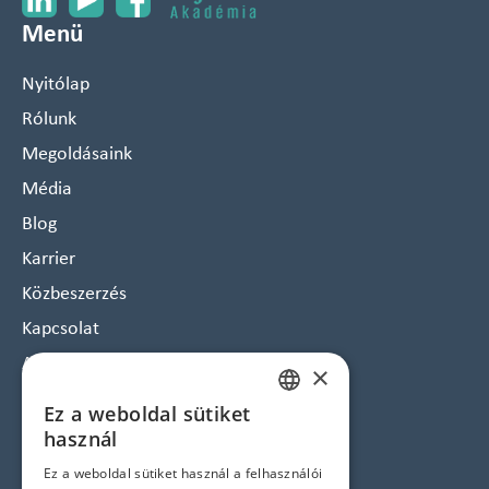
Menü
Nyitólap
Rólunk
Megoldásaink
Média
Blog
Karrier
Közbeszerzés
Kapcsolat
Arculat
×
Hírlevél feliratkozás
Ez a weboldal sütiket
HUNGARIAN
Jogi nyilatkozatok
használ
ENGLISH
Ez a weboldal sütiket használ a felhasználói
Adatvédelem és Cookie tájékoztató