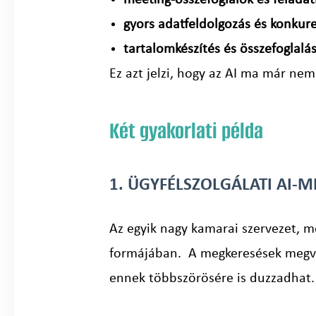
meeting-összefoglalók és feladat
gyors adatfeldolgozás és konkur
tartalomkészítés és összefoglalá
Ez azt jelzi, hogy az AI ma már ne
Két gyakorlati példa
1. ÜGYFÉLSZOLGÁLATI AI-
Az egyik nagy kamarai szervezet, m
formájában. A megkeresések megvál
ennek többszörösére is duzzadhat.