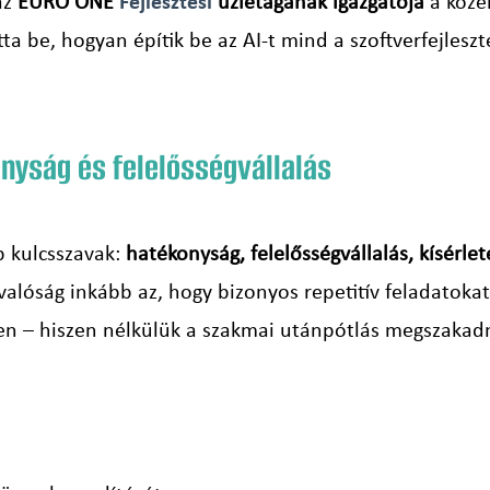
az
EURO ONE
Fejlesztési
üzletágának igazgatója
a köze
ta be, hogyan építik be az AI-t mind a szoftverfejlesz
onyság és felelősségvállalás
b kulcsszavak:
hatékonyság, felelősségvállalás, kísérlet
a valóság inkább az, hogy bizonyos repetitív feladatokat 
len – hiszen nélkülük a szakmai utánpótlás megszakad