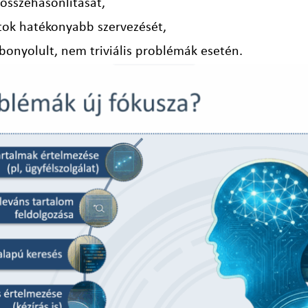
összehasonlítását,
atok hatékonyabb szervezését,
bonyolult, nem triviális problémák esetén.