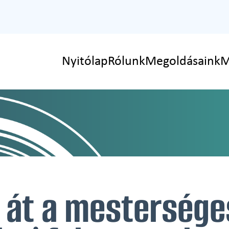
Nyitólap
Rólunk
Megoldásaink
M
át a mesterséges