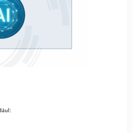
dául: