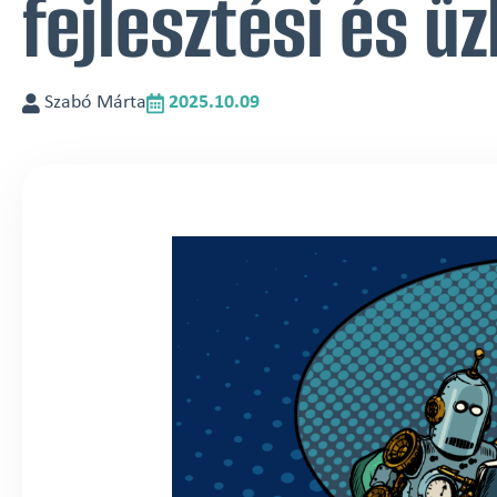
fejlesztési és ü
Szabó Márta
2025.10.09