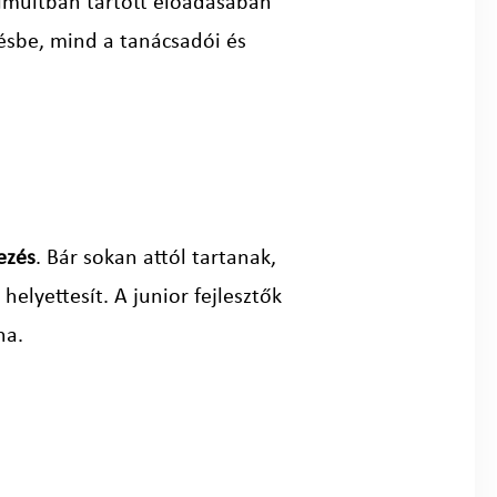
lmúltban tartott előadásában
tésbe, mind a tanácsadói és
ezés
. Bár sokan attól tartanak,
helyettesít. A junior fejlesztők
na.