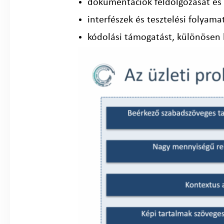
dokumentációk feldolgozását és 
interfészek és tesztelési folyam
kódolási támogatást, különösen 