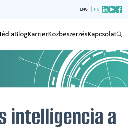
HU
ENG
édia
Blog
Karrier
Közbeszerzés
Kapcsolat
✕
 intelligencia a