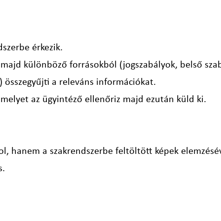
szerbe érkezik.
, majd különböző forrásokból (jogszabályok, belső sza
) összegyűjti a releváns információkat.
 amelyet az ügyintéző ellenőriz majd ezután küld ki.
l, hanem a szakrendszerbe feltöltött képek elemzésével
s.