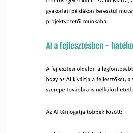
lehetőségeket kínál. Szabó Márta, 
gyakorlati példákon keresztül mutat
projektvezetői munkába.
AI a fejlesztésben – haték
A fejlesztési oldalon a legfontosab
hogy az AI kiváltja a fejlesztőket, 
szerepe továbbra is nélkülözhetet
Az AI támogatja többek között: