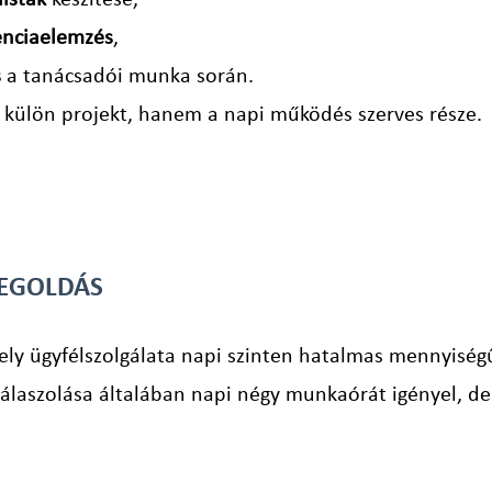
listák
készítése,
enciaelemzés
,
s
a tanácsadói munka során.
m külön projekt, hanem a napi működés szerves része.
MEGOLDÁS
ely ügyfélszolgálata napi szinten hatalmas mennyiség
aszolása általában napi négy munkaórát igényel, de 