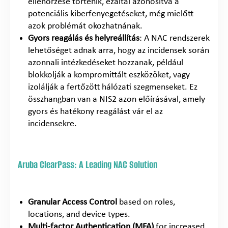
ellenőrzése történik, ezáltal azonosítva a
potenciális kiberfenyegetéseket, még mielőtt
azok problémát okozhatnának.
Gyors reagálás és helyreállítás
: A NAC rendszerek
lehetőséget adnak arra, hogy az incidensek során
azonnali intézkedéseket hozzanak, például
blokkolják a kompromittált eszközöket, vagy
izolálják a fertőzött hálózati szegmenseket. Ez
összhangban van a NIS2 azon előírásával, amely
gyors és hatékony reagálást vár el az
incidensekre.
Aruba ClearPass: A Leading NAC Solution
Granular Access Control
based on roles,
locations, and device types.
Multi-factor Authentication (MFA)
for increased