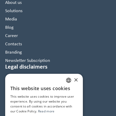
About us
Solutions
Media
Blog
Career
Contacts
Branding
Newsletter Subscription
Legal disclaimers
×
Data Protection and Cookie Notice
GTC
This website uses cookies
HUNGARIAN
Imprint
This website uses cookies to improve user
ENGLISH
experience. By using our website you
consent to all cookies in accordance with
Contacts
our Cookie Policy.
Read more