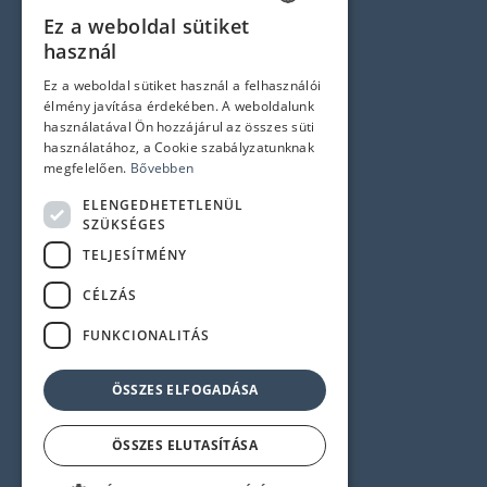
Hírlevél feliratkozás
Ez a weboldal sütiket
HUNGARIAN
Jogi nyilatkozatok
használ
ENGLISH
Ez a weboldal sütiket használ a felhasználói
Adatvédelem és Cookie tájékoztató
élmény javítása érdekében. A weboldalunk
ÁSZF
használatával Ön hozzájárul az összes süti
használatához, a Cookie szabályzatunknak
Impresszum
megfelelően.
Bővebben
ELENGEDHETETLENÜL
Elérhetőségek
SZÜKSÉGES
TELJESÍTMÉNY
1145 Budapest, Újvilág u. 50-52.
CÉLZÁS
Központi telefonszám:
+36 1 358 6350
FUNKCIONALITÁS
Szerviz:
+36 1 358 6333
Recepció:
+36 1 358 6359
ÖSSZES ELFOGADÁSA
ÖSSZES ELUTASÍTÁSA
© 2024 Minden jog fenntartva!