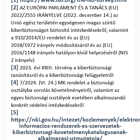
[1]
https://www.iso.org/the-iso-survey.html
[2]
AZ EURÓPAI PARLAMENT ÉS A TANÁCS (EU)
2022/2555 IRÁNYELVE (2022. december 14.) az
Unió egész területén egységesen magas szintű
kiberbiztonságot biztosító intézkedésekről, valamint
a 910/2014/EU rendelet és az (EU)
2018/1972 irányelv módosításáról és az (EU)
2016/1148 irányelv hatályon kívül helyezéséről (NIS
2 irányelv)
[3]
2023. évi XXIII. törvény a kiberbiztonsági
tanúsításról és a kiberbiztonsági felügyeletről
[4]
7/2024. (VI. 24.) MK rendelet a biztonsági
osztályba sorolás követelményeiről, valamint az
egyes biztonsági osztályok esetében alkalmazandó
konkrét védelmi intézkedésekről
[5
]
https://nki.gov.hu/intezet/kozlemenyek/elektro
informacios-rendszerek-es-szervezetek-
kiberbiztonsagi-kovetelmenykatalogusanak-
alkalmazasi-utmutatoja/