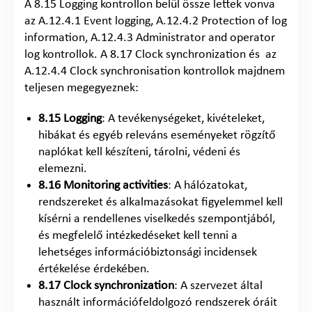
A 8.15 Logging kontrollon belül össze lettek vonva
az A.12.4.1 Event logging, A.12.4.2 Protection of log
information, A.12.4.3 Administrator and operator
log kontrollok. A 8.17 Clock synchronization és az
A.12.4.4 Clock synchronisation kontrollok majdnem
teljesen megegyeznek:
8.15 Logging
: A tevékenységeket, kivételeket,
hibákat és egyéb releváns eseményeket rögzítő
naplókat kell készíteni, tárolni, védeni és
elemezni.
8.16 Monitoring
activities
: A hálózatokat,
rendszereket és alkalmazásokat figyelemmel kell
kísérni a rendellenes viselkedés szempontjából,
és megfelelő intézkedéseket kell tenni a
lehetséges információbiztonsági incidensek
értékelése érdekében.
8.17 Clock synchronization
: A szervezet által
használt információfeldolgozó rendszerek óráit