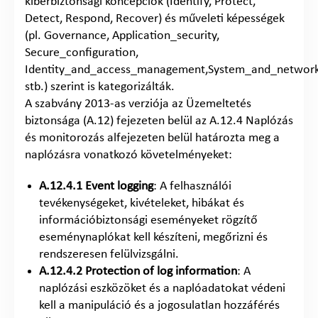
kiberbiztonsági koncepciók (Identify, Protect,
Detect, Respond, Recover) és műveleti képességek
(pl. Governance, Application_security,
Secure_configuration,
Identity_and_access_management,System_and_network
stb.) szerint is kategorizálták.
A szabvány 2013-as verziója az Üzemeltetés
biztonsága (A.12) fejezeten belül az A.12.4 Naplózás
és monitorozás alfejezeten belül határozta meg a
naplózásra vonatkozó követelményeket:
A.12.4.1 Event logging
: A felhasználói
tevékenységeket, kivételeket, hibákat és
információbiztonsági eseményeket rögzítő
eseménynaplókat kell készíteni, megőrizni és
rendszeresen felülvizsgálni.
A.12.4.2 Protection of log information
: A
naplózási eszközöket és a naplóadatokat védeni
kell a manipuláció és a jogosulatlan hozzáférés