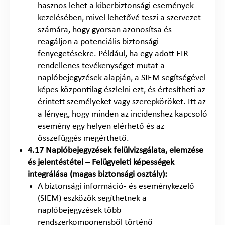
hasznos lehet a kiberbiztonsági események
kezelésében, mivel lehetővé teszi a szervezet
számára, hogy gyorsan azonosítsa és
reagáljon a potenciális biztonsági
fenyegetésekre. Például, ha egy adott EIR
rendellenes tevékenységet mutat a
naplóbejegyzések alapján, a SIEM segítségével
képes központilag észlelni ezt, és értesítheti az
érintett személyeket vagy szerepköröket. Itt az
a lényeg, hogy minden az incidenshez kapcsoló
esemény egy helyen elérhető és az
összefüggés megérthető.
4.17 Naplóbejegyzések felülvizsgálata, elemzése
és jelentéstétel – Felügyeleti képességek
integrálása (magas biztonsági osztály):
A biztonsági információ- és eseménykezelő
(SIEM) eszközök segíthetnek a
naplóbejegyzések több
rendszerkomponensből történő