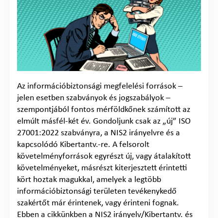
Az információbiztonsági megfelelési források –
jelen esetben szabványok és jogszabályok –
szempontjából fontos mérföldkőnek számított az
elmúlt másfél-két év. Gondoljunk csak az „új” ISO
27001:2022 szabványra, a NIS2 irányelvre és a
kapcsolódó Kibertantv.-re. A felsorolt
követelményforrások egyrészt új, vagy átalakított
követelményeket, másrészt kiterjesztett érintetti
kört hoztak magukkal, amelyek a legtöbb
információbiztonsági területen tevékenykedő
szakértőt már érintenek, vagy érinteni fognak.
Ebben a cikkünkben a NIS2 irányelv/Kibertantv. és