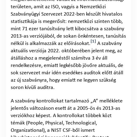
területen, amit az ISO, vagyis a Nemzetközi
Szabványügyi Szervezet 2022-ben készült hivatalos
statisztikája is megerősít: nemzetközi szinten több,
mint 71 ezer tanúsítvány lett kibocsátva a szabvány
2013-as verziójából, de sokan önkéntesen, tanúsítás
[1]
nélkül is alkalmazzák az előírásokat.
A szabvány
aktuális verziója 2022. októberében jelent meg, az
átálláshoz a megjelenéstől számítva 3 év áll
rendelkezésre, emiatt legkésőbb jövőre aktuális, de
sok szervezet már idén esedékes auditok előtt átáll
az új szabványra, hogy emiatt ne legyen szükség
soron kívüli auditra.
A szabvány kontrollokat tartalmazó „A” melléklete
jelentős változáson esett át a 2005-ös és 2013-as
verziókhoz képest. A kontrollokat többek közt
témák (People, Physical, Technological,
Organizational), a NIST CSF-ből ismert