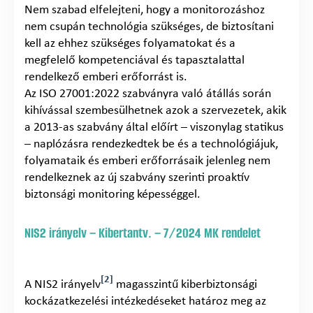
Nem szabad elfelejteni, hogy a monitorozáshoz
nem csupán technológia szükséges, de biztosítani
kell az ehhez szükséges folyamatokat és a
megfelelő kompetenciával és tapasztalattal
rendelkező emberi erőforrást is.
Az ISO 27001:2022 szabványra való átállás során
kihívással szembesülhetnek azok a szervezetek, akik
a 2013-as szabvány által előírt – viszonylag statikus
– naplózásra rendezkedtek be és a technológiájuk,
folyamataik és emberi erőforrásaik jelenleg nem
rendelkeznek az új szabvány szerinti proaktív
biztonsági monitoring képességgel.
NIS2 irányelv – Kibertantv. – 7/2024 MK rendelet
[2]
A NIS2 irányelv
magasszintű kiberbiztonsági
kockázatkezelési intézkedéseket határoz meg az