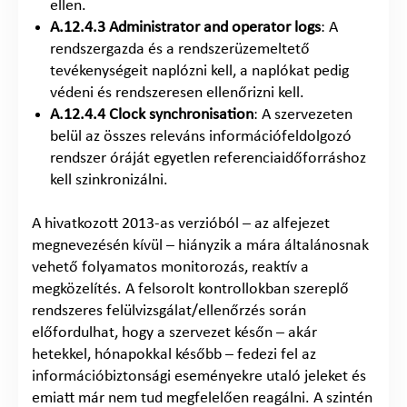
ellen.
A.12.4.3 Administrator and operator logs
: A
rendszergazda és a rendszerüzemeltető
tevékenységeit naplózni kell, a naplókat pedig
védeni és rendszeresen ellenőrizni kell.
A.12.4.4 Clock synchronisation
: A szervezeten
belül az összes releváns információfeldolgozó
rendszer óráját egyetlen referenciaidőforráshoz
kell szinkronizálni.
A hivatkozott 2013-as verzióból – az alfejezet
megnevezésén kívül – hiányzik a mára általánosnak
vehető folyamatos monitorozás, reaktív a
megközelítés. A felsorolt kontrollokban szereplő
rendszeres felülvizsgálat/ellenőrzés során
előfordulhat, hogy a szervezet későn – akár
hetekkel, hónapokkal később – fedezi fel az
információbiztonsági eseményekre utaló jeleket és
emiatt már nem tud megfelelően reagálni. A szintén