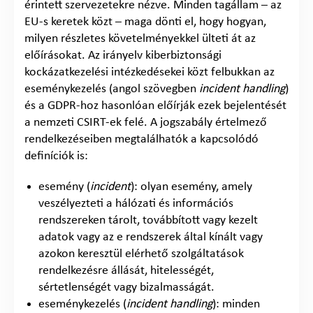
érintett szervezetekre nézve. Minden tagállam – az
EU-s keretek közt – maga dönti el, hogy hogyan,
milyen részletes követelményekkel ülteti át az
előírásokat. Az irányelv kiberbiztonsági
kockázatkezelési intézkedésekei közt felbukkan az
eseménykezelés (angol szövegben
incident handling
)
és a GDPR-hoz hasonlóan előírják ezek bejelentését
a nemzeti CSIRT-ek felé. A jogszabály értelmező
rendelkezéseiben megtalálhatók a kapcsolódó
definíciók is:
esemény (
incident
): olyan esemény, amely
veszélyezteti a hálózati és információs
rendszereken tárolt, továbbított vagy kezelt
adatok vagy az e rendszerek által kínált vagy
azokon keresztül elérhető szolgáltatások
rendelkezésre állását, hitelességét,
sértetlenségét vagy bizalmasságát.
eseménykezelés (
incident handling
): minden