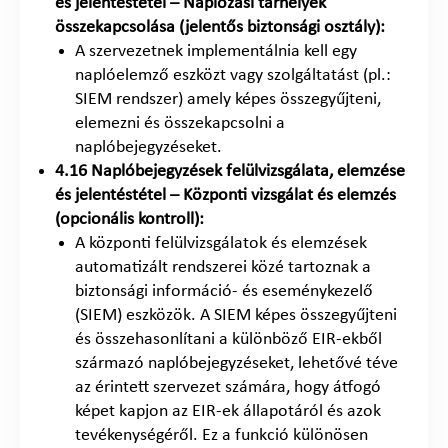
és jelentéstétel – Naplózási tárhelyek
összekapcsolása (jelentős biztonsági osztály):
A szervezetnek implementálnia kell egy
naplóelemző eszközt vagy szolgáltatást (pl.:
SIEM rendszer) amely képes összegyűjteni,
elemezni és összekapcsolni a
naplóbejegyzéseket.
4.16 Naplóbejegyzések felülvizsgálata, elemzése
és jelentéstétel – Központi vizsgálat és elemzés
(opcionális kontroll):
A központi felülvizsgálatok és elemzések
automatizált rendszerei közé tartoznak a
biztonsági információ- és eseménykezelő
(SIEM) eszközök. A SIEM képes összegyűjteni
és összehasonlítani a különböző EIR-ekből
származó naplóbejegyzéseket, lehetővé téve
az érintett szervezet számára, hogy átfogó
képet kapjon az EIR-ek állapotáról és azok
tevékenységéről. Ez a funkció különösen