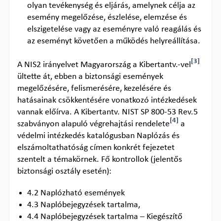
olyan tevékenység és eljárás, amelynek célja az
esemény megelőzése, észlelése, elemzése és
elszigetelése vagy az eseményre való reagálás és
az eseményt követően a működés helyreállítása.
[3]
A NIS2 irányelvet Magyarország a Kibertantv.-vel
ültette át, ebben a biztonsági események
megelőzésére, felismerésére, kezelésére és
hatásainak csökkentésére vonatkozó intézkedések
vannak előírva. A Kibertantv. NIST SP 800-53 Rev.5
[4]
szabványon alapuló végrehajtási rendelete
a
védelmi intézkedés katalógusban Naplózás és
elszámoltathatóság címen konkrét fejezetet
szentelt a témakörnek. Fő kontrollok (jelentős
biztonsági osztály esetén):
4.2 Naplózható események
4.3 Naplóbejegyzések tartalma,
4.4 Naplóbejegyzések tartalma – Kiegészítő