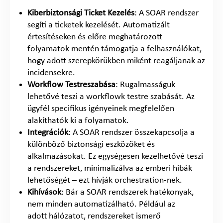
Kiber
biz
tonsági
Ticket Kezelés
: A SOAR rendszer
segíti a ticketek kezelését. Automatizált
értesítéseken és előre meghatározott
folyamatok mentén támogatja a felhasználókat,
hogy adott szerepkörükben miként reagáljanak az
incidensekre.
Workflow Testreszabása
: Rugalmasságuk
lehetővé teszi a workflowk testre szabását. Az
ügyfél specifikus igényeinek megfelelően
alakíthatók ki a folyamatok.
Integrációk
: A SOAR rendszer összekapcsolja a
különböző biztonsági eszközöket és
alkalmazásokat. Ez egységesen kezelhetővé teszi
a rendszereket, minimalizálva az emberi hibák
lehetőségét – ezt hívják orchestration-nek.
Kihívások
: Bár a SOAR rendszerek hatékonyak,
nem minden automatizálható. Például az
adott hálózatot, rendszereket ismerő