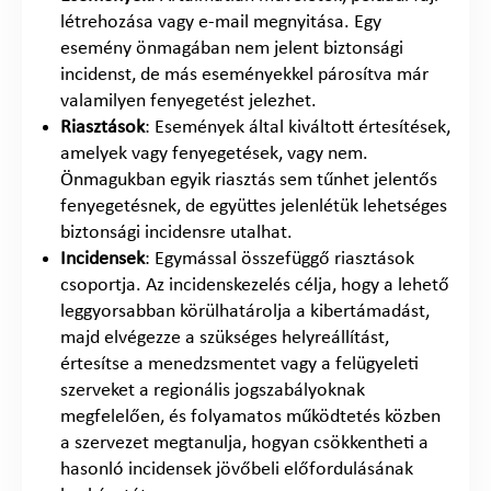
létrehozása vagy e-mail megnyitása. Egy
esemény önmagában nem jelent biztonsági
incidenst, de más eseményekkel párosítva már
valamilyen fenyegetést jelezhet.
Riasztások
: Események által kiváltott értesítések,
amelyek vagy fenyegetések, vagy nem.
Önmagukban egyik riasztás sem tűnhet jelentős
fenyegetésnek, de együttes jelenlétük lehetséges
biztonsági incidensre utalhat.
Incidensek
: Egymással összefüggő riasztások
csoportja. Az incidenskezelés célja, hogy a lehető
leggyorsabban körülhatárolja a kibertámadást,
majd elvégezze a szükséges helyreállítást,
értesítse a menedzsmentet vagy a felügyeleti
szerveket a regionális jogszabályoknak
megfelelően, és folyamatos működtetés közben
a szervezet megtanulja, hogyan csökkentheti a
hasonló incidensek jövőbeli előfordulásának