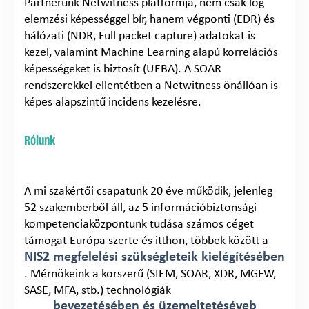
Partnerünk Netwitness platformja, nem csak log
elemzési képességgel bír, hanem végponti (EDR) és
hálózati (NDR, Full packet capture) adatokat is
kezel, valamint Machine Learning alapú korrelációs
képességeket is biztosít (UEBA). A SOAR
rendszerekkel ellentétben a Netwitness önállóan is
képes alapszintű incidens kezelésre.
Rólunk
A mi szakértői csapatunk 20 éve működik, jelenleg
52 szakemberből áll, az 5 információbiztonsági
kompetenciaközpontunk tudása számos céget
támogat Európa szerte és itthon, többek között a
NIS2 megfelelési szükségleteik kielégítésében
. Mérnökeink a korszerű (SIEM, SOAR, XDR, MGFW,
SASE, MFA, stb.) technológiák
bevezetésében és üzemeltetéséveb