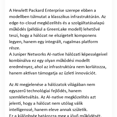
A Hewlett Packard Enterprise szerepe ebben a
modellben túlmutat a klasszikus infrastruktúrán. Az
edge-to-cloud megközelítés és a szolgáltatásalapú
működés (például a GreenLake modell) lehetővé
teszi, hogy a hálózat ne elszigetelt komponens
legyen, hanem egy integrált, rugalmas platform
része.
A Juniper Networks AI-native hálózati képességeivel
kombinálva ez egy olyan működési modellt
eredményez, ahol az infrastruktúra nem korlátozza,
hanem aktívan támogatja az üzleti innovációt.
Az AI megjelenése a hálózatok világában nem
egyszerű technológiai fejlődés, hanem
szemléletváltás. Az AI-native megközelítés azt
jelenti, hogy a hálózat nem utólag válik
intelligenssé, hanem eleve annak születik.
Ez a különbség határozza meg a jövő működését.