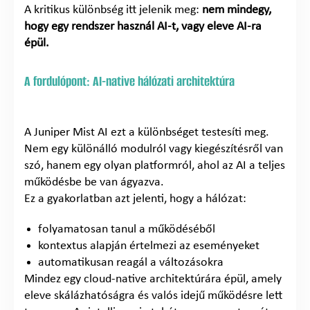
A kritikus különbség itt jelenik meg:
nem mindegy,
hogy egy rendszer használ AI-t, vagy eleve AI-ra
épül.
A fordulópont: AI-native hálózati architektúra
A Juniper Mist AI ezt a különbséget testesíti meg.
Nem egy különálló modulról vagy kiegészítésről van
szó, hanem egy olyan platformról, ahol az AI a teljes
működésbe be van ágyazva.
Ez a gyakorlatban azt jelenti, hogy a hálózat:
folyamatosan tanul a működéséből
kontextus alapján értelmezi az eseményeket
automatikusan reagál a változásokra
Mindez egy cloud-native architektúrára épül, amely
eleve skálázhatóságra és valós idejű működésre lett