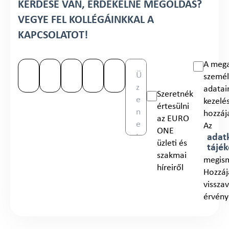
KÉRDÉSE VAN, ÉRDEKELNÉ MEGOLDÁS?
VEGYE FEL KOLLÉGÁINKKAL A
KAPCSOLATOT!
A meg
személ
adata
Szeretnék
kezelé
értesülni
hozzáj
az EURO
Az
ONE
adatk
üzleti és
tájék
szakmai
megis
híreiről
Hozzáj
vissza
érvény