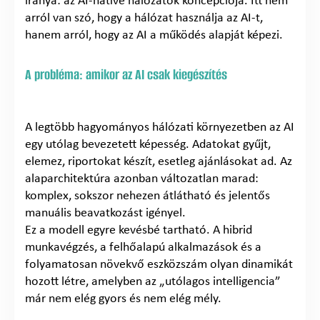
iránya: az AI-native hálózatok koncepciója. Itt nem
arról van szó, hogy a hálózat használja az AI-t,
hanem arról, hogy az AI a működés alapját képezi.
A probléma: amikor az AI csak kiegészítés
A legtöbb hagyományos hálózati környezetben az AI
egy utólag bevezetett képesség. Adatokat gyűjt,
elemez, riportokat készít, esetleg ajánlásokat ad. Az
alaparchitektúra azonban változatlan marad:
komplex, sokszor nehezen átlátható és jelentős
manuális beavatkozást igényel.
Ez a modell egyre kevésbé tartható. A hibrid
munkavégzés, a felhőalapú alkalmazások és a
folyamatosan növekvő eszközszám olyan dinamikát
hozott létre, amelyben az „utólagos intelligencia”
már nem elég gyors és nem elég mély.