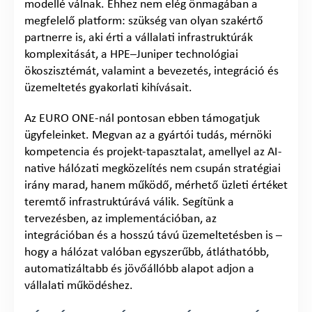
modellé válnak. Ehhez nem elég önmagában a
megfelelő platform: szükség van olyan szakértő
partnerre is, aki érti a vállalati infrastruktúrák
komplexitását, a HPE–Juniper technológiai
ökoszisztémát, valamint a bevezetés, integráció és
üzemeltetés gyakorlati kihívásait.
Az EURO ONE-nál pontosan ebben támogatjuk
ügyfeleinket. Megvan az a gyártói tudás, mérnöki
kompetencia és projekt-tapasztalat, amellyel az AI-
native hálózati megközelítés nem csupán stratégiai
irány marad, hanem működő, mérhető üzleti értéket
teremtő infrastruktúrává válik. Segítünk a
tervezésben, az implementációban, az
integrációban és a hosszú távú üzemeltetésben is –
hogy a hálózat valóban egyszerűbb, átláthatóbb,
automatizáltabb és jövőállóbb alapot adjon a
vállalati működéshez.