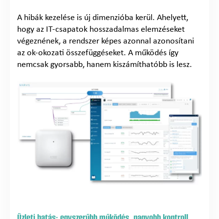
A hibák kezelése is új dimenzióba kerül. Ahelyett,
hogy az IT-csapatok hosszadalmas elemzéseket
végeznének, a rendszer képes azonnal azonosítani
az ok-okozati összefüggéseket. A működés így
nemcsak gyorsabb, hanem kiszámíthatóbb is lesz.
Üzleti hatás: egyszerűbb működés, nagyobb kontroll