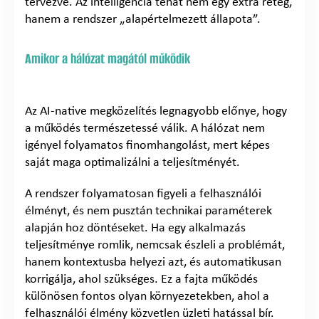
tervezve. Az intelligencia tehát nem egy extra réteg,
hanem a rendszer „alapértelmezett állapota”.
Amikor a hálózat magától működik
Az AI-native megközelítés legnagyobb előnye, hogy
a működés természetessé válik. A hálózat nem
igényel folyamatos finomhangolást, mert képes
saját maga optimalizálni a teljesítményét.
A rendszer folyamatosan figyeli a felhasználói
élményt, és nem pusztán technikai paraméterek
alapján hoz döntéseket. Ha egy alkalmazás
teljesítménye romlik, nemcsak észleli a problémát,
hanem kontextusba helyezi azt, és automatikusan
korrigálja, ahol szükséges. Ez a fajta működés
különösen fontos olyan környezetekben, ahol a
felhasználói élmény közvetlen üzleti hatással bír.