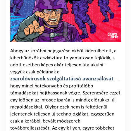
Ahogy az korábbi bejegyzéseinkből kiderülhetett, a
kiberbűnözők eszköztára folyamatosan fejlődik, s
adott esetben képes akár teljesen átalakulni –
vegyük csak példának a
zsarolóvírusok szolgáltatássá avanzsálását
– ,
hogy minél hatékonyabb és profitálóbb
támadásokat hajthassanak végre. Szerencsére ezzel
egy időben az infosec iparág is mindig előrukkol új
megoldásokkal. Olykor ezek nem is feltétlenül
jelentenek teljesen új technológiákat, egyszerűen
csak a korábbi, bevált módszerek
továbbfejlesztését. Az egyik ilyen, egyre többeket