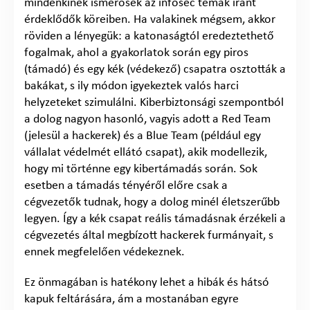
mindenkinek ismerősek az infosec témák iránt
érdeklődők köreiben. Ha valakinek mégsem, akkor
röviden a lényegük: a katonaságtól eredeztethető
fogalmak, ahol a gyakorlatok során egy piros
(támadó) és egy kék (védekező) csapatra osztották a
bakákat, s ily módon igyekeztek valós harci
helyzeteket szimulálni. Kiberbiztonsági szempontból
a dolog nagyon hasonló, vagyis adott a Red Team
(jelesül a hackerek) és a Blue Team (például egy
vállalat védelmét ellátó csapat), akik modellezik,
hogy mi történne egy kibertámadás során. Sok
esetben a támadás tényéről előre csak a
cégvezetők tudnak, hogy a dolog minél életszerűbb
legyen. Így a kék csapat reális támadásnak érzékeli a
cégvezetés által megbízott hackerek furmányait, s
ennek megfelelően védekeznek.
Ez önmagában is hatékony lehet a hibák és hátsó
kapuk feltárására, ám a mostanában egyre