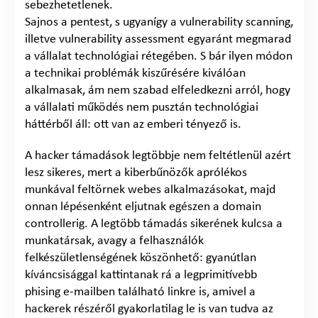
sebezhetetlenek.
Sajnos a pentest, s ugyanígy a vulnerability scanning,
illetve vulnerability assessment egyaránt megmarad
a vállalat technológiai rétegében. S bár ilyen módon
a technikai problémák kiszűrésére kiválóan
alkalmasak, ám nem szabad elfeledkezni arról, hogy
a vállalati működés nem pusztán technológiai
háttérből áll: ott van az emberi tényező is.
A hacker támadások legtöbbje nem feltétlenül azért
lesz sikeres, mert a kiberbűnözők aprólékos
munkával feltörnek webes alkalmazásokat, majd
onnan lépésenként eljutnak egészen a domain
controllerig. A legtöbb támadás sikerének kulcsa a
munkatársak, avagy a felhasználók
felkészületlenségének köszönhető: gyanútlan
kíváncsisággal kattintanak rá a legprimitívebb
phising e-mailben található linkre is, amivel a
hackerek részéről gyakorlatilag le is van tudva az