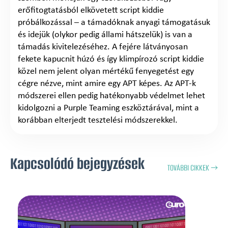
erőfitogtatásból elkövetett script kiddie
próbálkozással – a támadóknak anyagi támogatásuk
és idejük (olykor pedig állami hátszelük) is van a
támadás kivitelezéséhez. A fejére látványosan
fekete kapucnit húzó és így klimpírozó script kiddie
közel nem jelent olyan mértékű fenyegetést egy
cégre nézve, mint amire egy APT képes. Az APT-k
módszerei ellen pedig hatékonyabb védelmet lehet
kidolgozni a Purple Teaming eszköztárával, mint a
korábban elterjedt tesztelési módszerekkel.
Kapcsolódó bejegyzések
TOVÁBBI CIKKEK →