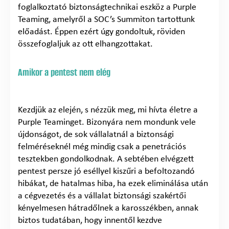
foglalkoztató biztonságtechnikai eszköz a Purple
Teaming, amelyről a SOC’s Summiton tartottunk
előadást. Éppen ezért úgy gondoltuk, röviden
összefoglaljuk az ott elhangzottakat.
Amikor a pentest nem elég
Kezdjük az elején, s nézzük meg, mi hívta életre a
Purple Teaminget. Bizonyára nem mondunk vele
újdonságot, de sok vállalatnál a biztonsági
felméréseknél még mindig csak a penetrációs
tesztekben gondolkodnak. A sebtében elvégzett
pentest persze jó eséllyel kiszűri a befoltozandó
hibákat, de hatalmas hiba, ha ezek eliminálása után
a cégvezetés és a vállalat biztonsági szakértői
kényelmesen hátradőlnek a karosszékben, annak
biztos tudatában, hogy innentől kezdve