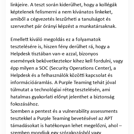
linkjeire. A teszt során kiderülhet, hogy a kollégák
képtelenek felismerni a nem kívánatos linkeket,
amiből a cégvezetés leszűrheti a tanulságot és
szervezhet pár órányi képzést a munkatársaknak.
Emellett kiváló megoldás ez a folyamatok
tesztelésére is, hiszen fény derülhet rá, hogy a
Helpdesk tisztában van-e azzal, bizonyos
események bekövetkeztekor kihez kell fordulni, vagy
épp milyen a SOC (Security Operations Center), a
Helpdesk és a felhasználók közötti kapcsolat és
információáramlás. A Purple Teaming tehát jóval
túlmutat a technológiai réteg tesztelésén, ami
hatalmas gyakorlati előnyt jelenthet a biztonság
fokozásához.
Szemben a pentest és a vulnerability assessments
tesztekkel a Purple Teaming bevetésével az APT
támadásokat is hatékonyan lehet megelőzni, ahol –
szemben mondjuk egy szórakozásból vagy