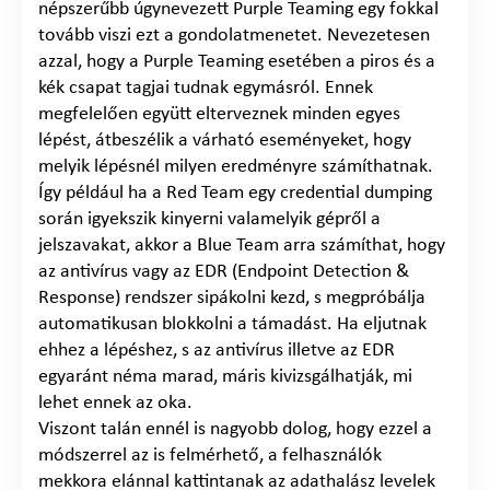
népszerűbb úgynevezett Purple Teaming egy fokkal
tovább viszi ezt a gondolatmenetet. Nevezetesen
azzal, hogy a Purple Teaming esetében a piros és a
kék csapat tagjai tudnak egymásról. Ennek
megfelelően együtt elterveznek minden egyes
lépést, átbeszélik a várható eseményeket, hogy
melyik lépésnél milyen eredményre számíthatnak.
Így például ha a Red Team egy credential dumping
során igyekszik kinyerni valamelyik gépről a
jelszavakat, akkor a Blue Team arra számíthat, hogy
az antivírus vagy az EDR (Endpoint Detection &
Response) rendszer sipákolni kezd, s megpróbálja
automatikusan blokkolni a támadást. Ha eljutnak
ehhez a lépéshez, s az antivírus illetve az EDR
egyaránt néma marad, máris kivizsgálhatják, mi
lehet ennek az oka.
Viszont talán ennél is nagyobb dolog, hogy ezzel a
módszerrel az is felmérhető, a felhasználók
mekkora elánnal kattintanak az adathalász levelek