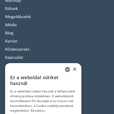
Nyitólap
Rólunk
Megoldásaink
Média
Blog
Karrier
Közbeszerzés
Kapcsolat
Arculat
×
Hírlevél feliratkozás
Ez a weboldal sütiket
HUNGARIAN
Jogi nyilatkozatok
használ
ENGLISH
Ez a weboldal sütiket használ a felhasználói
Adatvédelem és Cookie tájékoztató
élmény javítása érdekében. A weboldalunk
ÁSZF
használatával Ön hozzájárul az összes süti
használatához, a Cookie szabályzatunknak
Impresszum
megfelelően.
Bővebben