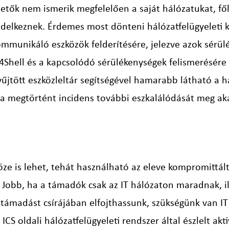
etők nem ismerik megfelelően a saját hálózatukat, fő
endelkeznek. Érdemes most dönteni hálózatfelügyeleti 
munikáló eszközök felderítésére, jelezve azok sérülé
og4Shell és a kapcsolódó sérülékenységek felismerésér
yűjtött eszközleltár segítségével hamarabb látható a h
 a megtörtént incidens további eszkalálódását meg aka
öze is lehet, tehát használható az eleve kompromittált 
Jobb, ha a támadók csak az IT hálózaton maradnak, il
tő támadást csírájában elfojthassunk, szükségünk van I
 ICS oldali hálózatfelügyeleti rendszer által észlelt a