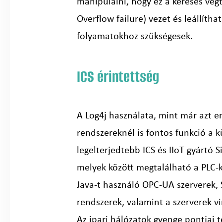
manipulálni, hogy ez a keresés végt
Overflow failure) vezet és leállíth
folyamatokhoz szükségesek.
ICS érintettség
A Log4j használata, mint már azt em
rendszereknél is fontos funkció a 
legelterjedtebb ICS és IIoT gyártó 
melyek között megtalálható a PLC-k
Java-t használó OPC-UA szerverek,
rendszerek, valamint a szerverek vi
Az ipari hálózatok gyenge pontjai t