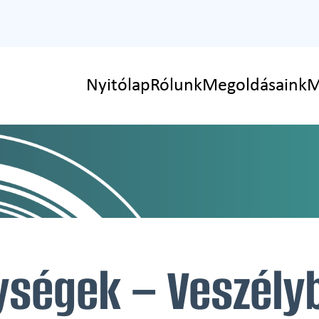
Nyitólap
Rólunk
Megoldásaink
M
ységek – Veszélyb