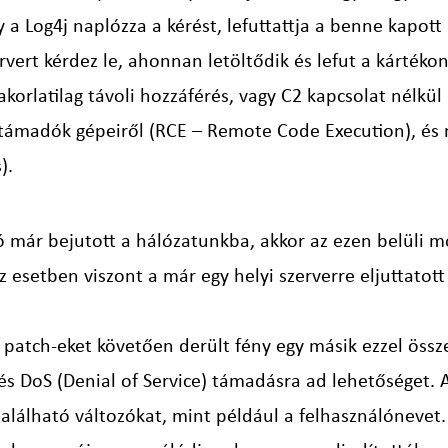
y a Log4j naplózza a kérést, lefuttattja a benne kapott 
rvert kérdez le, ahonnan letöltődik és lefut a kártékon
akorlatilag távoli hozzáférés, vagy C2 kapcsolat nélkü
a támadók gépeiről (RCE – Remote Code Execution), és
).
ó már bejutott a hálózatunkba, akkor az ezen belüli 
 esetben viszont a már egy helyi szerverre eljuttatott 
ső patch-eket követően derült fény egy másik ezzel öss
és DoS (Denial of Service) támadásra ad lehetőséget.
alálható változókat, mint például a felhasználónevet