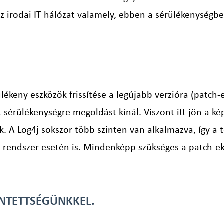
z irodai IT hálózat valamely, ebben a sérülékenységben
ékeny eszközök frissítése a legújabb verzióra (patch-
t sérülékenységre megoldást kínál. Viszont itt jön a 
 A Log4j sokszor több szinten van alkalmazva, így a te
 rendszer esetén is. Mindenképp szükséges a patch-ek 
INTETTSÉGÜNKKEL.