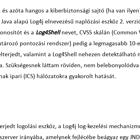
és azóta hangos a kiberbiztonsági sajtó (ha van ilyen)
 Java alapú Log4j elnevezésű naplózási eszköz 2. verzi
onosítót és a
Log4Shell
nevet, CVSS skálán (Common Vu
ározó pontozási rendszer) pedig a legmagasabb 10-es 
 elterjedt, valamint a Log4Shell nehezen detektálhat
ára. Szükségesnek láttam röviden, nem belebonyolódva
ak ipari (ICS) hálózatokra gyakorolt hatását.
terjedt logolási eszköz, a Log4j log-kezelési mechani
t szerver irányába, amelynek fejlécébe beágyaz egy JN