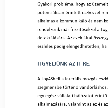
Gyakori probléma, hogy az üzemelt
potenciálisan érintett eszközzel r
alkalmas a kommunikáló és nem kom
rendelkezik már frissítésekkel a L
detektálására. Az ezek által összeg
észlelés pedig elengedhetetlen, ha
FIGYELJÜNK AZ IT-RE.
A Log4Shell a laterális mozgás eszk
szegmensbe történő vándorláshoz. 
egy egész vállalati hálózatot érin
alkalmazására, valamint az ez és az