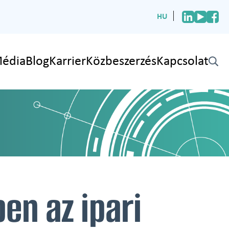
HU
édia
Blog
Karrier
Közbeszerzés
Kapcsolat
✕
en az ipari