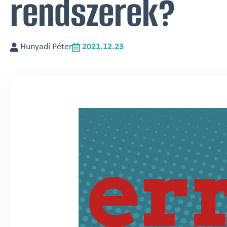
rendszerek?
Hunyadi Péter
2021.12.23