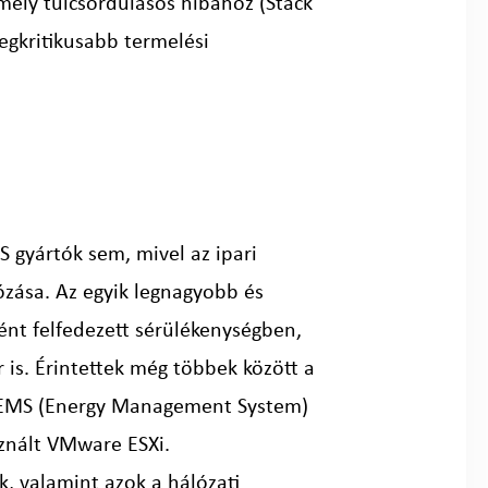
amely túlcsordulásos hibához (Stack
legkritikusabb termelési
S gyártók sem, mivel az ipari
ózása. Az egyik legnagyobb és
ként felfedezett sérülékenységben,
is. Érintettek még többek között a
és EMS (Energy Management System)
sznált VMware ESXi.
k, valamint azok a hálózati