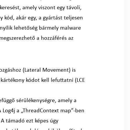
keresést, amely viszont egy távoli,
y kód, akár egy, a gyártást teljesen
l nyílik lehetőség bármely malware
 megszerezhető a hozzáférés az
mozgáshoz (Lateral Movement) is
kártékony kódot kell lefuttatni (LCE
zefüggő sérülékenységre, amely a
 A Log4j a „ThreadContext map”-ben
. A támadó ezt képes úgy