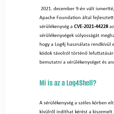
2021. december 9-én vált ismertté, 
Apache Foundation által fejlesztett
sérülékenység a
CVE-2021-44228
az
sérülékenységek súlyosságát meghat
hogy a Log4j használata rendkívül
kódok távolról történő lefuttatás
bemutatni a sérülékenységet és ann
Mi is az a Log4Shell?
A sérülékenység a széles körben el
kívülről indíthat kérést a kiszemel