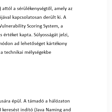
 attól a sérülékenységtől, amely az
ójával kapcsolatosan derült ki. A
lnerability Scoring System, a
értéket kapta. Súlyosságát jelzi,
ó módon ad lehetőséget kártékony
 a technikai mélységekbe
zmusára épül. A támadó a hálózaton
DI keresést indító (Java Naming and