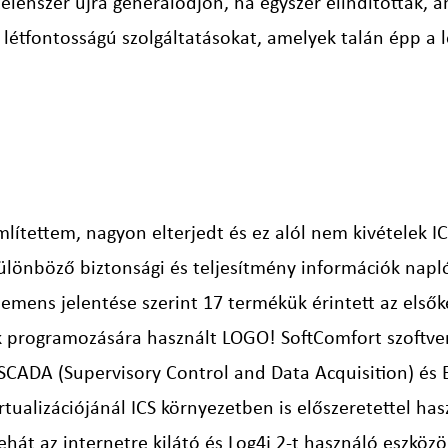
elenszer újra generálódjon, ha egyszer elindították, 
at létfontosságú szolgáltatásokat, amelyek talán épp a 
lítettem, nagyon elterjedt és ez alól nem kivételek IC
különböző biztonsági és teljesítmény információk napl
Siemens jelentése szerint 17 termékük érintett az első
 programozására használt LOGO! SoftComfort szoftver 
 SCADA (Supervisory Control and Data Acquisition) 
rtualizációjánál ICS környezetben is előszeretettel ha
ehát az internetre kilátó és Log4j 2-t használó eszközö