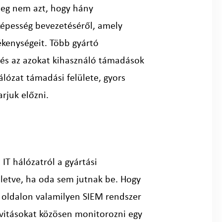
leg nem azt, hogy hány
képesség bevezetéséről, amely
kenységeit. Több gyártó
e és az azokat kihasználó támadások
álózat támadási felülete, gyors
rjuk előzni.
IT hálózatról a gyártási
letve, ha oda sem jutnak be. Hogy
T oldalon valamilyen SIEM rendszer
ktivitásokat közösen monitorozni egy