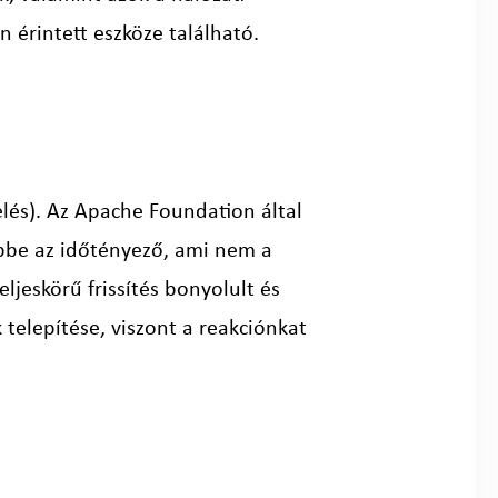
 érintett eszköze található.
elés). Az Apache Foundation által
képbe az időtényező, ami nem a
ljeskörű frissítés bonyolult és
telepítése, viszont a reakciónkat