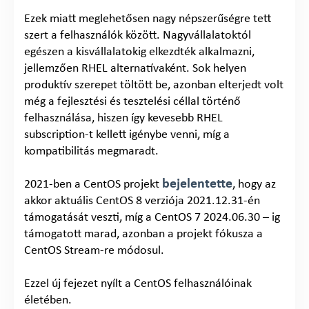
Ezek miatt meglehetősen nagy népszerűségre tett
szert a felhasználók között. Nagyvállalatoktól
egészen a kisvállalatokig elkezdték alkalmazni,
jellemzően RHEL alternatívaként. Sok helyen
produktív szerepet töltött be, azonban elterjedt volt
még a fejlesztési és tesztelési céllal történő
felhasználása, hiszen így kevesebb RHEL
subscription-t kellett igénybe venni, míg a
kompatibilitás megmaradt.
bejelentette
2021-ben a CentOS projekt
, hogy az
akkor aktuális CentOS 8 verziója 2021.12.31-én
támogatását veszti, míg a CentOS 7 2024.06.30 – ig
támogatott marad, azonban a projekt fókusza a
CentOS Stream-re módosul.
Ezzel új fejezet nyílt a CentOS felhasználóinak
életében.