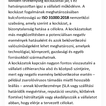
Minden tevékenység kockázattal jár, s ez
hatványozottan igaz a vállalati működésre. A
kockázat fogalmának meghatározásában
kulcsfontosságú az
ISO 31000:2018
nemzetközi
szabvány, amely szerint a kockázat, a
bizonytalanság hatása a célokra. A kockázatokat
más megközelítésben a potenciálisan negatív
események hatásaként és azok bekövetkezési
valószínűségeként lehet meghatározni, amelyek
technológiai, környezeti, gazdasági és egyéb
forrásokból származhatnak.
A kockázatok kapcsán nagyon fontos visszautalni a
vállalati célhierarchia alsó és középső szintjeire,
mert egy negatív esemény bekövetkezése esetén –
például zsarolóvírusos támadás miatti hosszabb
leállás – annak következménye (SLA vagy szállítási
határidők megsértése, reputáció vesztés, kötbérek
fizetése) hátráltatják vagy akadályozzák a vállalatot
abban, hogy elérje a tervezett célokat.