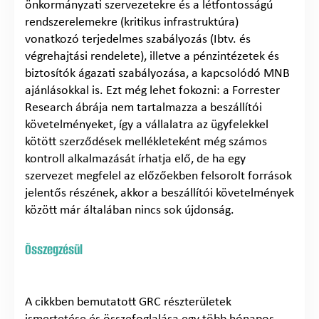
önkormányzati szervezetekre és a létfontosságú
rendszerelemekre (kritikus infrastruktúra)
vonatkozó terjedelmes szabályozás (Ibtv. és
végrehajtási rendelete), illetve a pénzintézetek és
biztosítók ágazati szabályozása, a kapcsolódó MNB
ajánlásokkal is. Ezt még lehet fokozni: a Forrester
Research ábrája nem tartalmazza a beszállítói
követelményeket, így a vállalatra az ügyfelekkel
kötött szerződések mellékleteként még számos
kontroll alkalmazását írhatja elő, de ha egy
szervezet megfelel az előzőekben felsorolt források
jelentős részének, akkor a beszállítói követelmények
között már általában nincs sok újdonság.
Összegzésül
A cikkben bemutatott GRC részterületek