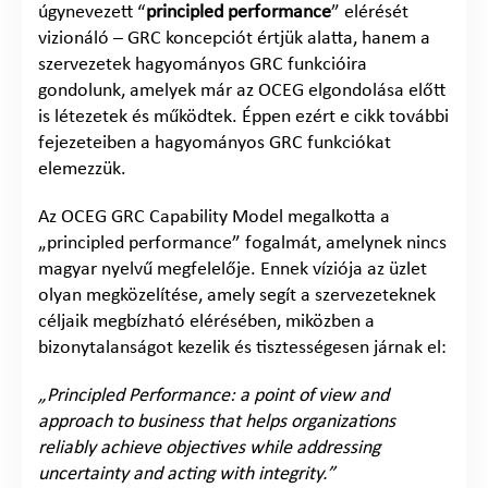
úgynevezett “
principled performance
” elérését
vizionáló – GRC koncepciót értjük alatta, hanem a
szervezetek hagyományos GRC funkcióira
gondolunk, amelyek már az OCEG elgondolása előtt
is létezetek és működtek. Éppen ezért e cikk további
fejezeteiben a hagyományos GRC funkciókat
elemezzük.
Az OCEG GRC Capability Model megalkotta a
„principled performance” fogalmát, amelynek nincs
magyar nyelvű megfelelője. Ennek víziója az üzlet
olyan megközelítése, amely segít a szervezeteknek
céljaik megbízható elérésében, miközben a
bizonytalanságot kezelik és tisztességesen járnak el:
„Principled Performance: a point of view and
approach to business that helps organizations
reliably achieve objectives while addressing
uncertainty and acting with integrity.”