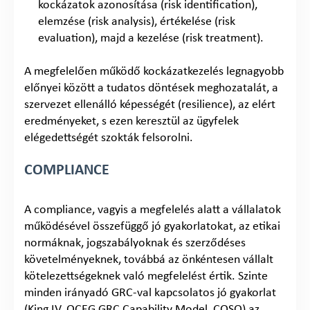
kockázatok azonosítása (risk identification),
elemzése (risk analysis), értékelése (risk
evaluation), majd a kezelése (risk treatment).
A megfelelően működő kockázatkezelés legnagyobb
előnyei között a tudatos döntések meghozatalát, a
szervezet ellenálló képességét (resilience), az elért
eredményeket, s ezen keresztül az ügyfelek
elégedettségét szokták felsorolni.
COMPLIANCE
A compliance, vagyis a megfelelés alatt a vállalatok
működésével összefüggő jó gyakorlatokat, az etikai
normáknak, jogszabályoknak és szerződéses
követelményeknek, továbbá az önkéntesen vállalt
kötelezettségeknek való megfelelést értik. Szinte
minden irányadó GRC-val kapcsolatos jó gyakorlat
(King IV, OCEG GRC Capability Model, COSO) az