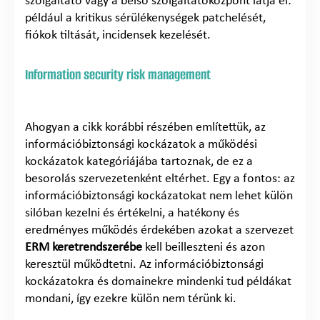
szolgáltató vagy a belső szolgáltatóközpont látja el:
például a kritikus sérülékenységek patchelését,
fiókok tiltását, incidensek kezelését.
Information security risk management
Ahogyan a cikk korábbi részében említettük, az
információbiztonsági kockázatok a működési
kockázatok kategóriájába tartoznak, de ez a
besorolás szervezetenként eltérhet. Egy a fontos: az
információbiztonsági kockázatokat nem lehet külön
silóban kezelni és értékelni, a hatékony és
eredményes működés érdekében azokat a szervezet
ERM keretrendszerébe
kell beilleszteni és azon
keresztül működtetni. Az információbiztonsági
kockázatokra és domainekre mindenki tud példákat
mondani, így ezekre külön nem térünk ki.