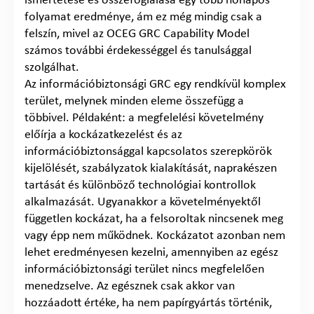
ismertetése és összefoglalása egy több hónapos
folyamat eredménye, ám ez még mindig csak a
felszín, mivel az OCEG GRC Capability Model
számos további érdekességgel és tanulsággal
szolgálhat.
Az információbiztonsági GRC egy rendkívül komplex
terület, melynek minden eleme összefügg a
többivel. Példaként: a megfelelési követelmény
előírja a kockázatkezelést és az
információbiztonsággal kapcsolatos szerepkörök
kijelölését, szabályzatok kialakítását, naprakészen
tartását és különböző technológiai kontrollok
alkalmazását. Ugyanakkor a követelményektől
független kockázat, ha a felsoroltak nincsenek meg
vagy épp nem működnek. Kockázatot azonban nem
lehet eredményesen kezelni, amennyiben az egész
információbiztonsági terület nincs megfelelően
menedzselve. Az egésznek csak akkor van
hozzáadott értéke, ha nem papírgyártás történik,