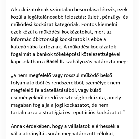
A kockázatoknak számtalan besorolása létezik, ezek
közül a legáltalánosabb felosztás: üzleti, pénzügyi és
működési kockázat kategóriák. Fontos kiemelni
ezek közül a működési kockázatokat, mert az
információbiztonsági kockázatok is ebbe a
kategóriába tartoznak. A működési kockázatok
fogalmát a bankok tőkeképzési kötelezettségével
kapcsolatban a
Basel II.
szabályozás határozta meg:
„a nem megfelelő vagy rosszul működő belső
folyamatokból és rendszerekből, személyek nem
megfelelő feladatellátásából, vagy külső
eseményekből eredő veszteség kockázata, amely
magában foglalja a jogi kockázatot, de nem
tartalmazza a stratégiai és reputációs kockázatot.”
Annak érdekében, hogy a vállalatok elérhessék a
vállalatirányítás során meghatározott célokat,