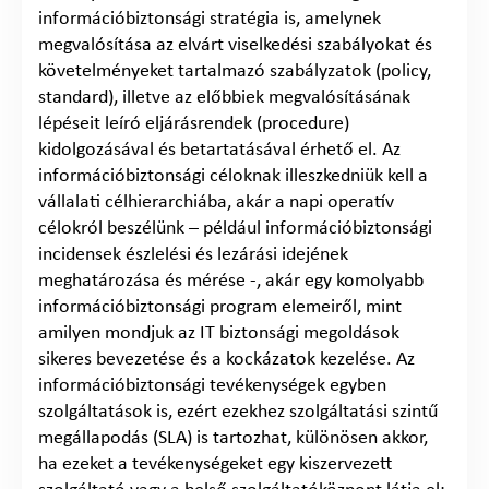
információbiztonsági stratégia is, amelynek
megvalósítása az elvárt viselkedési szabályokat és
követelményeket tartalmazó szabályzatok (policy,
standard), illetve az előbbiek megvalósításának
lépéseit leíró eljárásrendek (procedure)
kidolgozásával és betartatásával érhető el. Az
információbiztonsági céloknak illeszkedniük kell a
vállalati célhierarchiába, akár a napi operatív
célokról beszélünk – például információbiztonsági
incidensek észlelési és lezárási idejének
meghatározása és mérése -, akár egy komolyabb
információbiztonsági program elemeiről, mint
amilyen mondjuk az IT biztonsági megoldások
sikeres bevezetése és a kockázatok kezelése. Az
információbiztonsági tevékenységek egyben
szolgáltatások is, ezért ezekhez szolgáltatási szintű
megállapodás (SLA) is tartozhat, különösen akkor,
ha ezeket a tevékenységeket egy kiszervezett