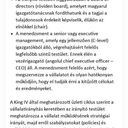
directors (röviden board), amelyet magyarul
igazgatótanácsnak fordíthatunk és a tagjai a
tulajdonosok érdekeit képviselik, élükön az
elnökkel (chair).
A menedzsment a senior vagy executive
management, amely egy jellemzően (C-level)
igazgatókból álló, végrehajtásért felelős
legfelsőbb szintű testület. Ennek élén a
vezérigazgató (angolul chief executive officer –
CEO) áll. A menedzsment felelős azért, hogy
megszervezze a vállalatot és olyan hatékonyan
működjön, hogy el tudják érni a kitűzött célokat
és eredményeket.
A King IV által meghatározott üzleti ciklus szerint a
vállalatirányítás keretében az irányító testület
meghatározza a vállalat működésének stratégiai
irányát, majd erről szabályzatokat (policies) és