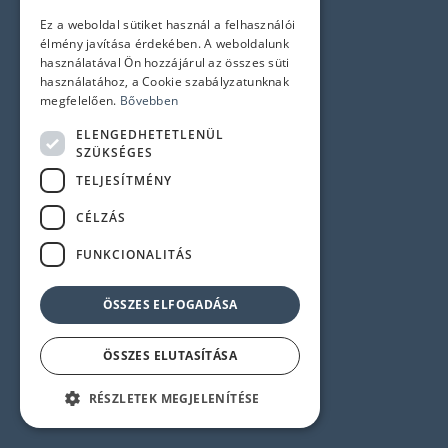
ENGLISH
Ez a weboldal sütiket használ a felhasználói
Arculat
élmény javítása érdekében. A weboldalunk
Hírlevél feliratkozás
használatával Ön hozzájárul az összes süti
használatához, a Cookie szabályzatunknak
Jogi nyilatkozatok
megfelelően.
Bővebben
Adatvédelem és Cookie tájékoztató
ELENGEDHETETLENÜL
SZÜKSÉGES
ÁSZF
TELJESÍTMÉNY
Impresszum
CÉLZÁS
Elérhetőségek
FUNKCIONALITÁS
1145 Budapest, Újvilág u. 50-52.
ÖSSZES ELFOGADÁSA
Központi telefonszám:
+36 1 358 6350
ÖSSZES ELUTASÍTÁSA
Szerviz:
+36 1 358 6333
Recepció:
+36 1 358 6359
RÉSZLETEK MEGJELENÍTÉSE