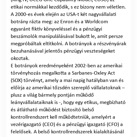
etikai normákkal kezdődik, s ez bizony nem véletlen.
A 2000-es évek elején az USA-t két nagyvállalati
botrány rázta meg: az Enron és a Worldcom
egyaránt fiktív könyveléssel és a pénzügyi
beszámolók manipulálásával bukott le, amit persze
megpróbáltak eltitkolni. A botrányok a részvényárak
bezuhanásával jelentős pénzügyi veszteségeket
okoztak.
E botrányok eredményeként 2002-ben az amerikai
törvényhozás megalkotta a Sarbanes-Oxley Act
(SOX) törvényt, amely a mai napig hatályban van és
előírja az amerikai tőzsdén szereplő vállalatoknak –
plusz a világ bármely pontján működő
leányvállalataiknak is -, hogy egy etikus, megbízható
és átlátható működést biztosító belső
kontrollrendszert kell működtetniük, amelyért a
vezérigazgató (CEO) és a pénzügyi igazgató (CFO) a
felelősek. A belső kontrollrendszerek kialakításánál