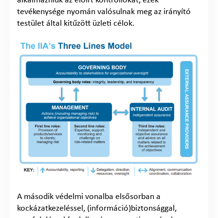
alkalmazniuk az előírt kontrollokat, ezek
tevékenysége nyomán valósulnak meg az irányító
testület által kitűzött üzleti célok.
A második védelmi vonalba elsősorban a
kockázatkezeléssel, (információ)biztonsággal,