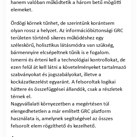
hanem valóban működtetik a három betű mögötti
elemeket.
Ördögi körnek tűnhet, de szerintünk korántsem
olyan rossz a helyzet. Az információbiztonsági GRC
területen történő sikeres működéshez egy
széleskörű, holisztikus látásmódra van szükség,
bármennyire elcsépeltnek tűnik is e fogalom.
Ismerni és érteni kell a technológiai kontrollokat, de
ezen felül át kell látni a követelményeket tartalmazó
szabványokat és jogszabályokat, illetve a
kockázatkezelést egyaránt. A felsoroltak logikai
háttere és összefüggései állandók, csak a részletek
térnek el.
Nagyvállalati környezetben a megértésen túl
elengedhetetlen a már említett GRC platform
használata is, amelynek segítségével az összes
felsorolt elem rögzíthető és kezelhető.