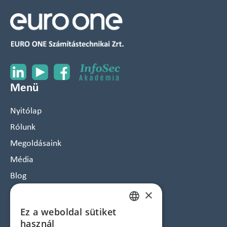
Menü
Nyitólap
Rólunk
Megoldásaink
Média
Blog
×
Karrier
Közbeszerzés
Ez a weboldal sütiket
HUNGARIAN
használ
Kapcsolat