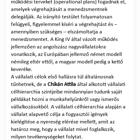
működési terveket (operational plans) fogadnak el,
amelyek végrehajtását a menedzsmentnek
delegálják. Az irányító testület folyamatosan
felügyeli, figyelemmel kíséri a végrehajtást és –
amennyiben szükséges – elszámoltatja a
menedzsmentet. A King IV által vázolt működés
jellemzően az angolszász nagyvállalatokra
vonatkozik, az Európában jellemző német modell
némileg eltér ettől, a magyar modell pedig a kettő
keveréke.
A vállalati célok első hallásra túl általánosnak
tűnhetnek, de a
Chikán Attila
által alkotott vállalati
célhierarchia szintjeibe mindannyian tudunk saját
példákat hozni a munkahelyünkről vagy ismerős
vállalkozásokból. A vállalati célhierarchia alapján a
vállalat alapvető célja a fogyasztói igények
kielégítése a nyereség elérése mellett, amit az
határoz meg, hogy a vállalat mivel foglalkozik,
milyen tevékenységeket folytat.