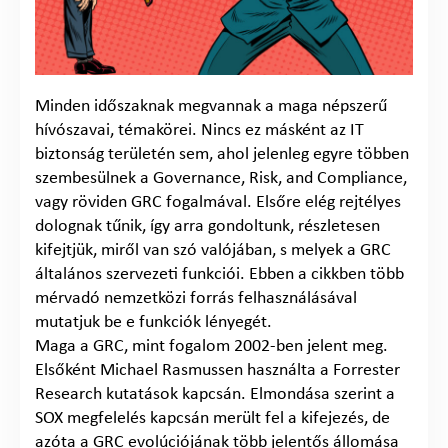
Minden időszaknak megvannak a maga népszerű
hívószavai, témakörei. Nincs ez másként az IT
biztonság területén sem, ahol jelenleg egyre többen
szembesülnek a Governance, Risk, and Compliance,
vagy röviden GRC fogalmával. Elsőre elég rejtélyes
dolognak tűnik, így arra gondoltunk, részletesen
kifejtjük, miről van szó valójában, s melyek a GRC
általános szervezeti funkciói. Ebben a cikkben több
mérvadó nemzetközi forrás felhasználásával
mutatjuk be e funkciók lényegét.
Maga a GRC, mint fogalom 2002-ben jelent meg.
Elsőként Michael Rasmussen használta a Forrester
Research kutatások kapcsán. Elmondása szerint a
SOX megfelelés kapcsán merült fel a kifejezés, de
azóta a GRC evolúciójának több jelentős állomása