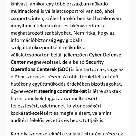
kihívást, amikor egy több országban működő
multinacionális vállalatcsoportról van szó, ahol
csoportszinten, széles hatókörben kell hatékonyan
irányítani a feladatokat és kikényszeríteni a
meghatározott szabályokat. Nem ritka, hogy az
információbiztonság egy globális
szolgáltatóközpontként működik a
vállalatcsoporton belül, jellemzően
Cyber Defense
Center
megnevezéssel, de a belső
Security
Operations Centerek (SOC)
is ide tartoznak, vagy az
előbbi szervezet részei. A többi területtel történő
hatékony együttműködés érdekében bizottságokat,
úgynevezett
steering committe-ket
is létre szoktak
hozni, amelyek tagjai az üzemeltetésért,
fejlesztésért, üzletmenet-folytonosságért,
kockázatkezelésért és megfelelésért, valamint
auditért felelős vezetők és beosztottjaik is.
Komoly szervezeteknél a vállalati stratégia része az